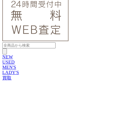
NEW
USED
MEN'S
LADY'S
買取
ROLEX
ブランドから探す
ブランドから探す
TUDOR
OMEGA
CARTIER
PATEK PHILIPPE
AUDEMARS PIGUET
A.LANGE&SOHNE
GLASHUTTE ORIGINAL