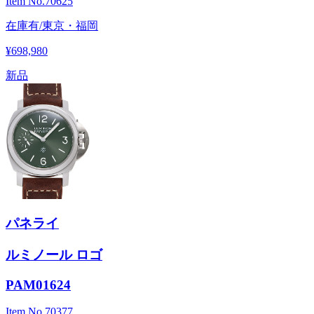
Item No.
70625
在庫有/東京・福岡
¥698,980
新品
パネライ
ルミノール ロゴ
PAM01624
Item No.
70377