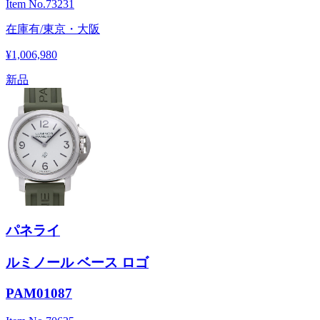
Item No.
73231
在庫有/東京・大阪
¥1,006,980
新品
パネライ
ルミノール ベース ロゴ
PAM01087