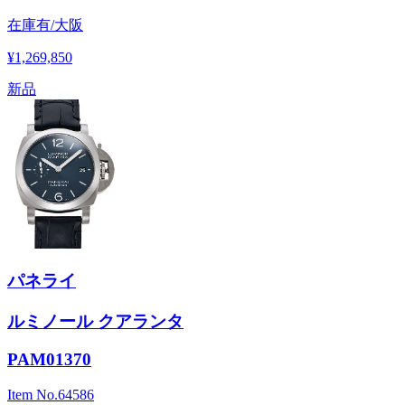
在庫有/大阪
¥1,269,850
新品
パネライ
ルミノール クアランタ
PAM01370
Item No.
64586