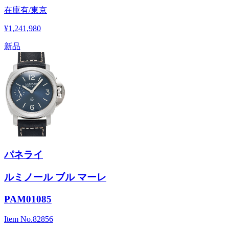
在庫有/東京
¥1,241,980
新品
パネライ
ルミノール ブル マーレ
PAM01085
Item No.
82856