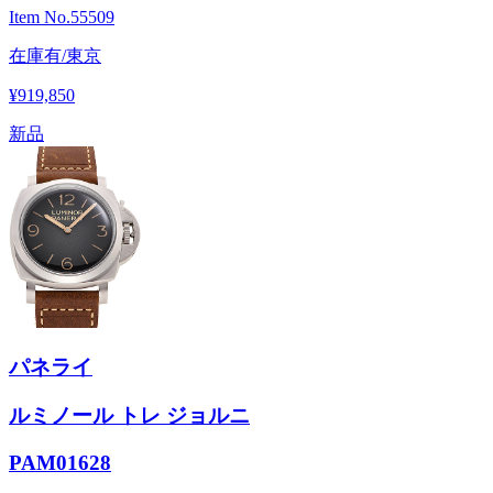
Item No.
55509
在庫有/東京
¥919,850
新品
パネライ
ルミノール トレ ジョルニ
PAM01628