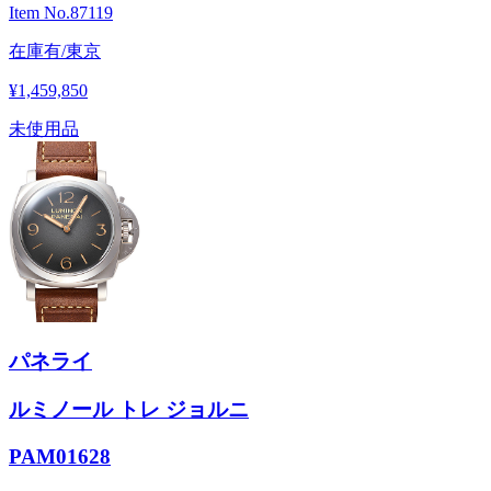
Item No.
87119
在庫有/東京
¥1,459,850
未使用品
パネライ
ルミノール トレ ジョルニ
PAM01628