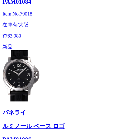
PAM01084
Item No.
79018
在庫有/大阪
¥763,980
新品
パネライ
ルミノール ベース ロゴ