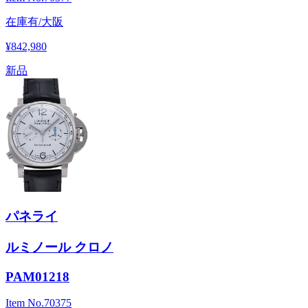
在庫有/大阪
¥842,980
新品
パネライ
ルミノール クロノ
PAM01218
Item No.
70375