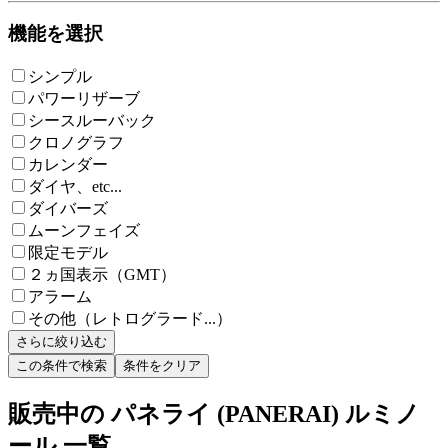
機能を選択
シンプル
パワーリザーブ
シースルーバック
クロノグラフ
カレンダー
ダイヤ、etc...
ダイバーズ
ムーンフェイズ
限定モデル
２ヵ国表示（GMT）
アラーム
その他（レトログラード...）
さらに絞り込む
この条件で検索
条件をクリア
販売中の パネライ (PANERAI) ルミノ
ール 一覧