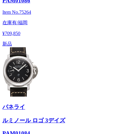
PAM01086
Item No.
75264
在庫有/福岡
¥709,850
新品
パネライ
ルミノール ロゴ 3デイズ
PAM01084