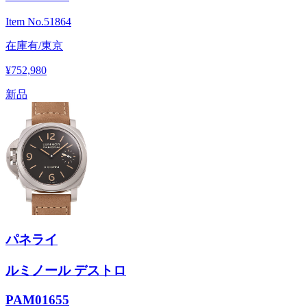
Item No.
51864
在庫有/東京
¥752,980
新品
パネライ
ルミノール デストロ
PAM01655