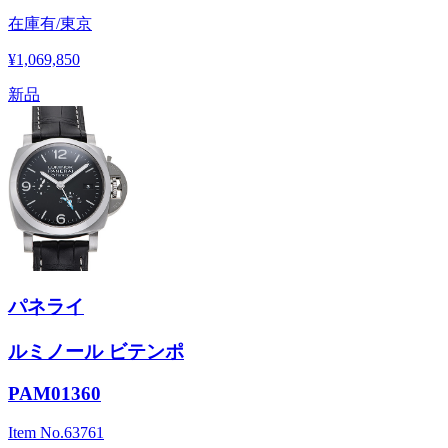
在庫有/東京
¥1,069,850
新品
パネライ
ルミノール ビテンポ
PAM01360
Item No.
63761