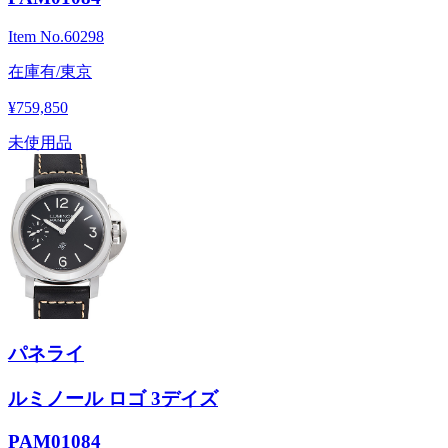
Item No.
60298
在庫有/東京
¥759,850
未使用品
パネライ
ルミノール ロゴ 3デイズ
PAM01084