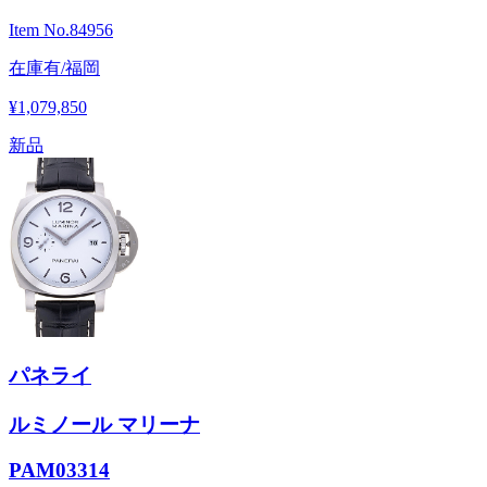
Item No.
84956
在庫有/福岡
¥1,079,850
新品
パネライ
ルミノール マリーナ
PAM03314