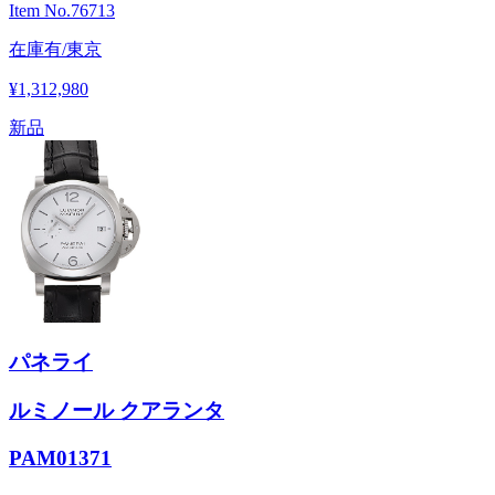
Item No.
76713
在庫有/東京
¥1,312,980
新品
パネライ
ルミノール クアランタ
PAM01371