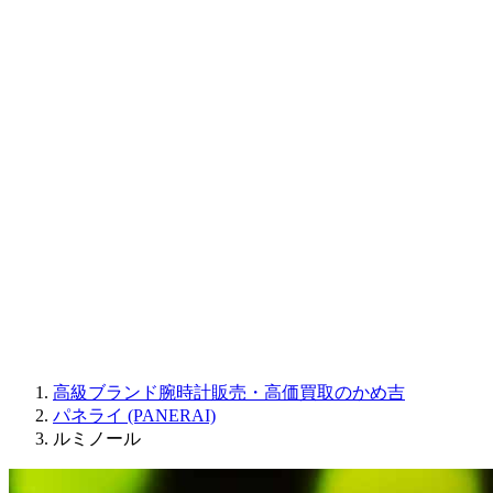
CORUM
CHRONOSWISS
BALL WATCH
Sinn
ROGER DUBUIS
Montblanc
FREDERIQUE CONSTANT
MAURICE LACROIX
ULYSSE NARDIN
JAQUET DROZ
GRAHAM
PARMIGIANI FLEURIER
OTHER BRANDS
JEWELRY
高級ブランド腕時計販売・高価買取のかめ吉
パネライ (PANERAI)
ルミノール