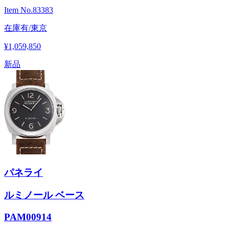
Item No.
83383
在庫有/東京
¥1,059,850
新品
パネライ
ルミノール ベース
PAM00914