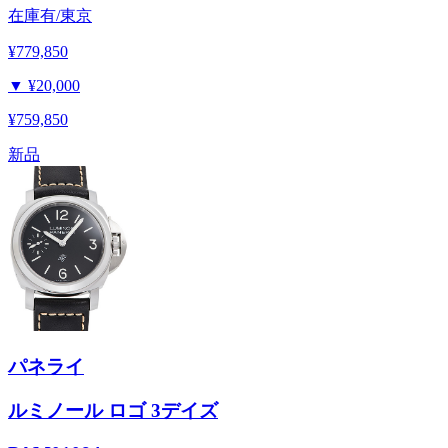
在庫有/東京
¥779,850
▼
¥20,000
¥759,850
新品
パネライ
ルミノール ロゴ 3デイズ