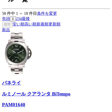
58
件中
1
～
18
件目
条件を変更
先頭
2
3
4
最後
1
安い順
高い順
新着順
更新順
標準
新品
パネライ
ルミノール クアランタ BiTempo
PAM01640