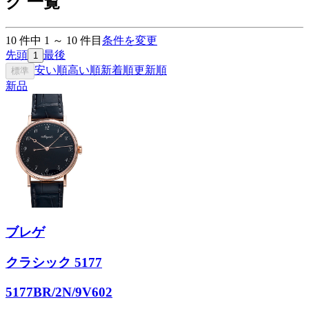
ク 一覧
10
件中
1
～
10
件目
条件を変更
先頭
最後
1
安い順
高い順
新着順
更新順
標準
新品
ブレゲ
クラシック 5177
5177BR/2N/9V602