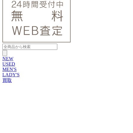
NEW
USED
MEN'S
LADY'S
買取
ROLEX
ブランドから探す
ブランドから探す
TUDOR
OMEGA
CARTIER
PATEK PHILIPPE
AUDEMARS PIGUET
A.LANGE&SOHNE
GLASHUTTE ORIGINAL