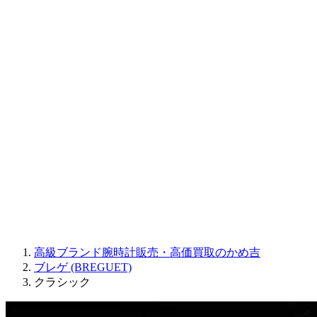
CORUM
CHRONOSWISS
BALL WATCH
Sinn
ROGER DUBUIS
Montblanc
FREDERIQUE CONSTANT
MAURICE LACROIX
ULYSSE NARDIN
JAQUET DROZ
GRAHAM
PARMIGIANI FLEURIER
OTHER BRANDS
JEWELRY
高級ブランド腕時計販売・高価買取のかめ吉
ブレゲ (BREGUET)
クラシック