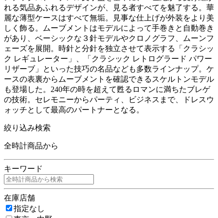
れる気品あふれるデザインが、見る者すべてを魅了する。華
麗な薄型ケースはすべて無垢。見事な仕上げが外装をより美
しく飾る。ムーブメントはモデルによって手巻きと自動巻き
があり、ベーシックな３針モデルやクロノグラフ、ムーンフ
ェーズを展開。時針と分針を独立させて表示する「クラシッ
ク レギュレーター」、「クラシック レトログラード パワー
リザーブ」といった技巧の名品なども多数ラインナップ。ケ
ースの表裏からムーブメントを確認できるスケルトンモデル
も登場した。240年の時を超えて甦るロマンに満ちたブレゲ
の技術。セレモニーからパーティ、ビジネスまで、ドレスウ
ォッチとして最高のパートナーとなる。
絞り込み検索
全時計商品から
キーワード
在庫店舗
指定なし