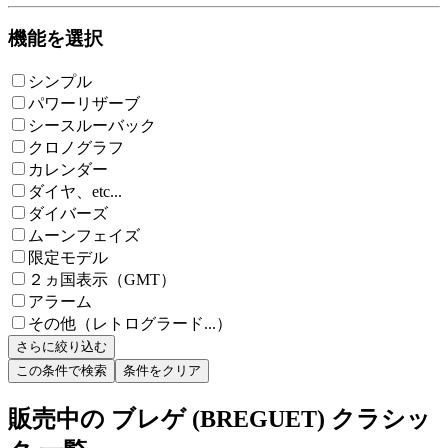
機能を選択
シンプル
パワーリザーブ
シースルーバック
クロノグラフ
カレンダー
ダイヤ、etc...
ダイバーズ
ムーンフェイズ
限定モデル
２ヵ国表示（GMT）
アラーム
その他（レトログラード...）
さらに絞り込む
この条件で検索
条件をクリア
販売中の ブレゲ (BREGUET) クラシッ