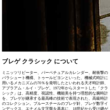
ブレゲ クラシック について
ミニッツリピーター、パーペチュアルカレンダー、耐衝撃の
パラシュート機構、トゥールビヨンといった、機械式時計に
用いるメカニズムの70％を発明したといわれる天才時計師、
アブラアム・ルイ・ブレゲ。1972年からスタートした「クラ
シック」は、高精度、視認性、機能美を持つ理想的な腕時計
を、ブレゲが継承する最高峰の技術で表現された、高級時計
のコレクション。ブルースチールのブレゲ針、ブレゲ数字イ
ンデックス、エナメル文字盤を基本に、18世紀から受け継が