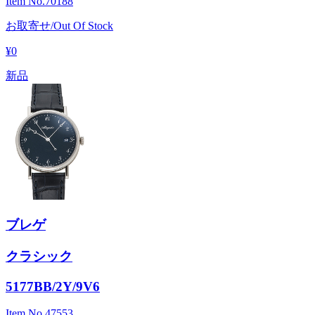
Item No.
70188
お取寄せ/Out Of Stock
¥0
新品
ブレゲ
クラシック
5177BB/2Y/9V6
Item No.
47553