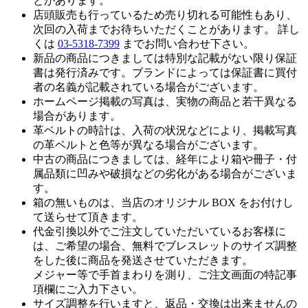
とがあります。
店頭販売も行っているため売り切れる可能性もあり、
次回の入荷までお待ちいただくことがあります。 詳し
くは
03-5318-7399
までお問い合わせ下さい。
新品の商品につきましては特別な記載がない限り保証
書は発行済みです。ブランドによっては保証書に買付
者の名義が記載されている場合がございます。
ホームページ掲載の写真は、実物の商品と若干異なる
場合があります。
革ベルトの時計は、入荷の状況などにより、掲載写真
の革ベルトと色等が異なる場合がございます。
中古の商品につきましては、経年により箱や冊子・付
属品類に凹みや破損などの劣化がある場合がございま
す。
箱の無いものは、当店のオリジナル BOX をお付けし
て送らせて頂きます。
代金引換以外でご注文していただいているお客様に
は、ご希望の場合、無料でブレスレットのサイズ調整
をした後に商品を発送させていただきます。
メジャー等で手首まわりを測り、ご注文画面の特記事
項欄にご入力下さい。
サイズ調整を行いますと、返品・交換は出来ませんの