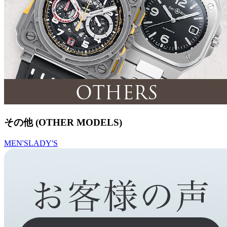
その他 (OTHER MODELS)
MEN'S
LADY'S