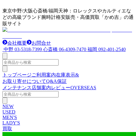
東京中野/大阪心斎橋/福岡天神：ロレックスやカルティエな
どの高級ブランド腕時計格安販売・高価買取「かめ吉」の通
販サイト
会社概要
お問合せ
中野
03-5318-7399
心斎橋
06-4309-7470
福岡
092-401-2540
トップページ
ご利用案内
在庫表示&
お取り寄せについて
Q&A
保証
メンテナンス
店舗案内
レビュー
OVERSEAS
NEW
USED
MEN'S
LADY'S
買取