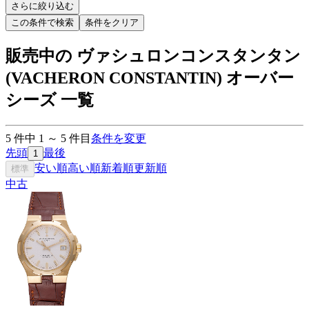
さらに絞り込む
この条件で検索
条件をクリア
販売中の ヴァシュロンコンスタンタン
(VACHERON CONSTANTIN) オーバー
シーズ 一覧
5
件中
1
～
5
件目
条件を変更
先頭
最後
1
安い順
高い順
新着順
更新順
標準
中古