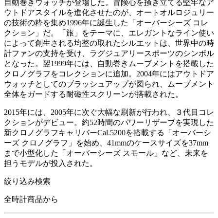
自動巻きウォッチが登場した。冒険心を掻き立てる堅牢なア
ウトドアスタイルを進化させたのが、オートオルロジュリー
の技術の粋を集め1996年に誕生した「オーバーシーズ コレ
クション」だ。「旅」をテーマに、エレガントなライン使い
によって創生される均整の取れたシルエットは、世界中の時
計ファンの支持を受け、ラグジュアリースポーツのシンボル
となった。翌1999年には、自動巻きムーブメントを搭載した
クロノグラフをコレクションに追加。2004年にはアウトドア
ウォッチとしてのブラッシュアップが図られ、ムーブメント
全体をガードする耐磁性スクリーンが搭載された。
2015年には、2005年に次ぐ大幅な刷新が行われ、３代目コレ
クションがデビュー。約52時間のパワーリザーブを実現した
新クロノグラフキャリバーCal.5200を搭載する「オーバーシ
ーズ クロノグラフ」を始め、41mmのケースサイズを37mm
まで小型化した「オーバーシーズ スモール」など、未来を
担うモデルが投入された。
絞り込み検索
全時計商品から