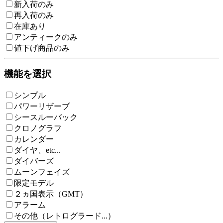
新入荷のみ
再入荷のみ
在庫あり
アンティークのみ
値下げ商品のみ
機能を選択
シンプル
パワーリザーブ
シースルーバック
クロノグラフ
カレンダー
ダイヤ、etc...
ダイバーズ
ムーンフェイズ
限定モデル
２ヵ国表示（GMT）
アラーム
その他（レトログラード...）