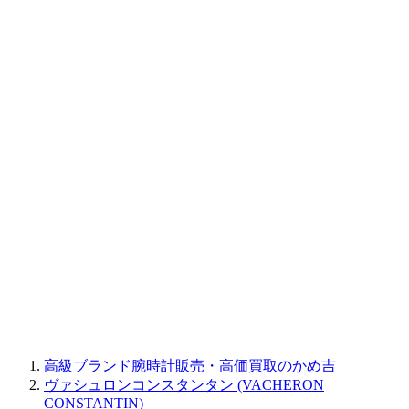
BAUME&MERCIER
RALPH LAUREN
CORUM
CHRONOSWISS
BALL WATCH
Sinn
ROGER DUBUIS
Montblanc
FREDERIQUE CONSTANT
MAURICE LACROIX
ULYSSE NARDIN
JAQUET DROZ
GRAHAM
PARMIGIANI FLEURIER
OTHER BRANDS
JEWELRY
高級ブランド腕時計販売・高価買取のかめ吉
ヴァシュロンコンスタンタン (VACHERON
CONSTANTIN)