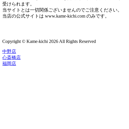
受けられます。
当サイトとは一切関係ございませんのでご注意ください。
当店の公式サイトは www.kame-kichi.com のみです。
Copyright © Kame-kichi 2026 All Rights Reserved
中野店
心斎橋店
福岡店
トップページ
ブランド一覧
ROLEX
ご利用案内
TUDOR
中古品のススメ
OMEGA
在庫表示&お取り寄せについて
CARTIER
Q&A
PATEK PHILIPPE
保証・メンテナンス
AUDEMARS PIGUET
A.LANGE&SOHNE
店舗案内
GLASHUTTE ORIGINAL