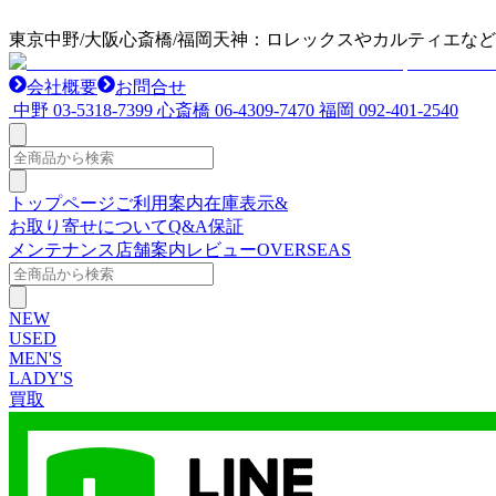
東京中野/大阪心斎橋/福岡天神：ロレックスやカルティエな
会社概要
お問合せ
中野
03-5318-7399
心斎橋
06-4309-7470
福岡
092-401-2540
トップページ
ご利用案内
在庫表示&
お取り寄せについて
Q&A
保証
メンテナンス
店舗案内
レビュー
OVERSEAS
NEW
USED
MEN'S
LADY'S
買取