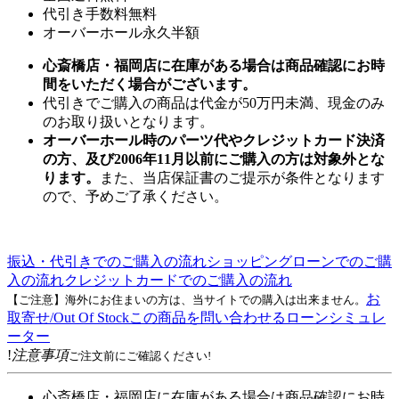
代引き手数料無料
オーバーホール永久半額
心斎橋店・福岡店に在庫がある場合は商品確認にお時
間をいただく場合がございます。
代引きでご購入の商品は代金が50万円未満、現金のみ
のお取り扱いとなります。
オーバーホール時のパーツ代やクレジットカード決済
の方、及び2006年11月以前にご購入の方は対象外とな
ります。
また、当店保証書のご提示が条件となります
ので、予めご了承ください。
振込・代引きでのご購入の流れ
ショッピングローンでのご購
入の流れ
クレジットカードでのご購入の流れ
お
【ご注意】海外にお住まいの方は、当サイトでの購入は出来ません。
取寄せ/Out Of Stock
この商品を問い合わせる
ローンシミュレ
ーター
!
注意事項
ご注文前にご確認ください!
心斎橋店・福岡店に在庫がある場合は商品確認にお時