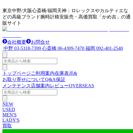
東京中野/大阪心斎橋/福岡天神：ロレックスやカルティエな
どの高級ブランド腕時計格安販売・高価買取「かめ吉」の通
販サイト
会社概要
お問合せ
中野
03-5318-7399
心斎橋
06-4309-7470
福岡
092-401-2540
トップページ
ご利用案内
在庫表示&
お取り寄せについて
Q&A
保証
メンテナンス
店舗案内
レビュー
OVERSEAS
NEW
USED
MEN'S
LADY'S
買取