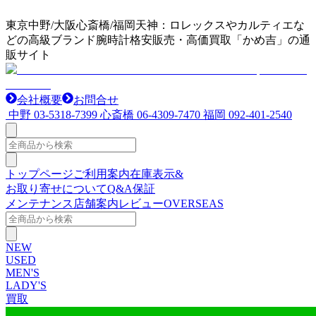
東京中野/大阪心斎橋/福岡天神：ロレックスやカルティエな
どの高級ブランド腕時計格安販売・高価買取「かめ吉」の通
販サイト
会社概要
お問合せ
中野
03-5318-7399
心斎橋
06-4309-7470
福岡
092-401-2540
トップページ
ご利用案内
在庫表示&
お取り寄せについて
Q&A
保証
メンテナンス
店舗案内
レビュー
OVERSEAS
NEW
USED
MEN'S
LADY'S
買取