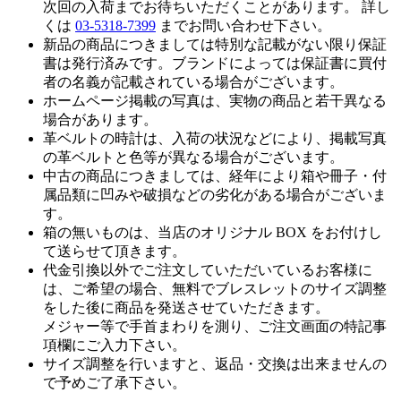
次回の入荷までお待ちいただくことがあります。 詳し
くは
03-5318-7399
までお問い合わせ下さい。
新品の商品につきましては特別な記載がない限り保証
書は発行済みです。ブランドによっては保証書に買付
者の名義が記載されている場合がございます。
ホームページ掲載の写真は、実物の商品と若干異なる
場合があります。
革ベルトの時計は、入荷の状況などにより、掲載写真
の革ベルトと色等が異なる場合がございます。
中古の商品につきましては、経年により箱や冊子・付
属品類に凹みや破損などの劣化がある場合がございま
す。
箱の無いものは、当店のオリジナル BOX をお付けし
て送らせて頂きます。
代金引換以外でご注文していただいているお客様に
は、ご希望の場合、無料でブレスレットのサイズ調整
をした後に商品を発送させていただきます。
メジャー等で手首まわりを測り、ご注文画面の特記事
項欄にご入力下さい。
サイズ調整を行いますと、返品・交換は出来ませんの
で予めご了承下さい。