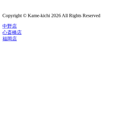
Copyright © Kame-kichi 2026 All Rights Reserved
中野店
心斎橋店
福岡店
トップページ
ブランド一覧
ROLEX
ご利用案内
TUDOR
中古品のススメ
OMEGA
在庫表示&お取り寄せについて
CARTIER
Q&A
PATEK PHILIPPE
保証・メンテナンス
AUDEMARS PIGUET
A.LANGE&SOHNE
店舗案内
GLASHUTTE ORIGINAL
中野本店
VACHERON CONSTANTIN
心斎橋店
BREGUET
福岡店
JAEGER-LECOULTRE
レビュー
SEIKO
TAG Heuer