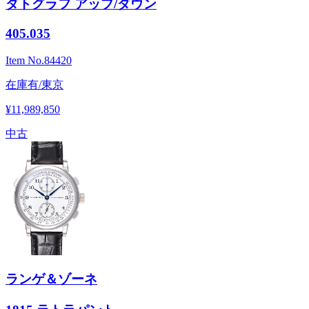
ダトグラフ アップ/ダウン
405.035
Item No.
84420
在庫有/東京
¥11,989,850
中古
ランゲ＆ゾーネ