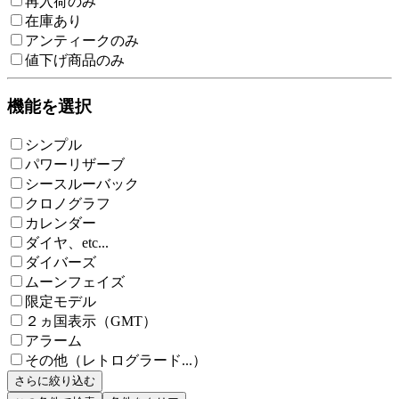
再入荷のみ
在庫あり
アンティークのみ
値下げ商品のみ
機能を選択
シンプル
パワーリザーブ
シースルーバック
クロノグラフ
カレンダー
ダイヤ、etc...
ダイバーズ
ムーンフェイズ
限定モデル
２ヵ国表示（GMT）
アラーム
その他（レトログラード...）
さらに絞り込む