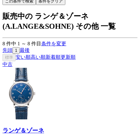
この条件で検索
条件をクリア
販売中の ランゲ＆ゾーネ
(A.LANGE&SOHNE) その他 一覧
8
件中
1
～
8
件目
条件を変更
先頭
最後
1
安い順
高い順
新着順
更新順
標準
中古
ランゲ＆ゾーネ