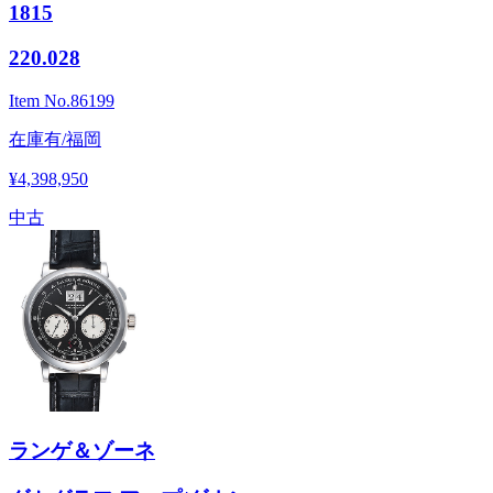
1815
220.028
Item No.
86199
在庫有/福岡
¥4,398,950
中古
ランゲ＆ゾーネ