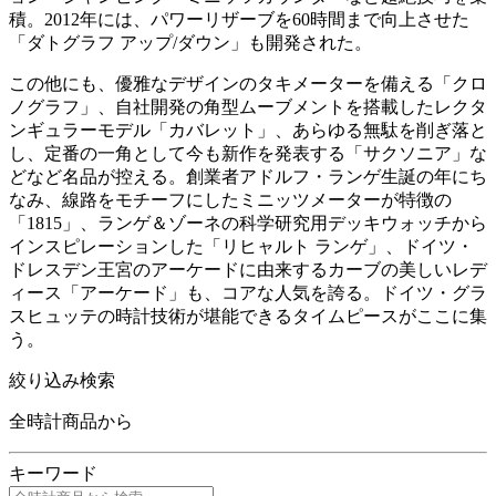
積。2012年には、パワーリザーブを60時間まで向上させた
「ダトグラフ アップ/ダウン」も開発された。
この他にも、優雅なデザインのタキメーターを備える「クロ
ノグラフ」、自社開発の角型ムーブメントを搭載したレクタ
ンギュラーモデル「カバレット」、あらゆる無駄を削ぎ落と
し、定番の一角として今も新作を発表する「サクソニア」な
どなど名品が控える。創業者アドルフ・ランゲ生誕の年にち
なみ、線路をモチーフにしたミニッツメーターが特徴の
「1815」、ランゲ＆ゾーネの科学研究用デッキウォッチから
インスピレーションした「リヒャルト ランゲ」、ドイツ・
ドレスデン王宮のアーケードに由来するカーブの美しいレデ
ィース「アーケード」も、コアな人気を誇る。ドイツ・グラ
スヒュッテの時計技術が堪能できるタイムピースがここに集
う。
絞り込み検索
全時計商品から
キーワード