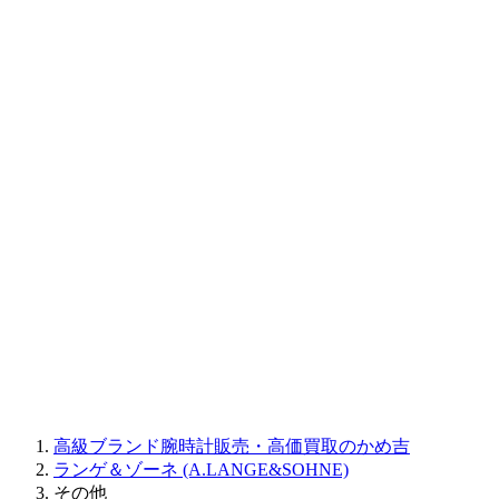
BAUME&MERCIER
RALPH LAUREN
CORUM
CHRONOSWISS
BALL WATCH
Sinn
ROGER DUBUIS
Montblanc
FREDERIQUE CONSTANT
MAURICE LACROIX
ULYSSE NARDIN
JAQUET DROZ
GRAHAM
PARMIGIANI FLEURIER
OTHER BRANDS
JEWELRY
高級ブランド腕時計販売・高価買取のかめ吉
ランゲ＆ゾーネ (A.LANGE&SOHNE)
その他