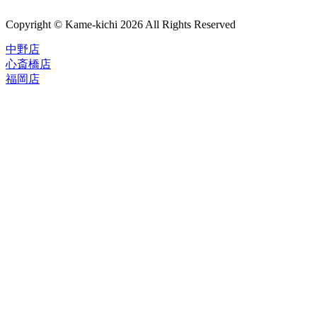
Copyright © Kame-kichi 2026 All Rights Reserved
中野店
心斎橋店
福岡店
トップページ
ブランド一覧
ROLEX
ご利用案内
TUDOR
中古品のススメ
OMEGA
在庫表示&お取り寄せについて
CARTIER
Q&A
PATEK PHILIPPE
保証・メンテナンス
AUDEMARS PIGUET
A.LANGE&SOHNE
店舗案内
GLASHUTTE ORIGINAL
中野本店
VACHERON CONSTANTIN
心斎橋店
BREGUET
福岡店
JAEGER-LECOULTRE
レビュー
SEIKO
TAG Heuer
FOR OVERSEAS
IWC