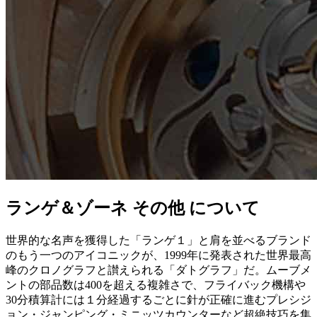
ランゲ＆ゾーネ その他 について
世界的な名声を獲得した「ランゲ１」と肩を並べるブランド
のもう一つのアイコニックが、1999年に発表された世界最高
峰のクロノグラフと讃えられる「ダトグラフ」だ。ムーブメ
ントの部品数は400を超える複雑さで、フライバック機構や
30分積算計には１分経過するごとに針が正確に進むプレシジ
ョン・ジャンピング・ミニッツカウンターなど超絶技巧を集