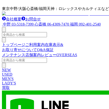
東京中野/大阪心斎橋/福岡天神：ロレックスやカルティエな
会社概要
お問合せ
中野
03-5318-7399
心斎橋
06-4309-7470
福岡
092-401-2540
トップページ
ご利用案内
在庫表示&
お取り寄せについて
Q&A
保証
メンテナンス
店舗案内
レビュー
OVERSEAS
NEW
USED
MEN'S
LADY'S
買取