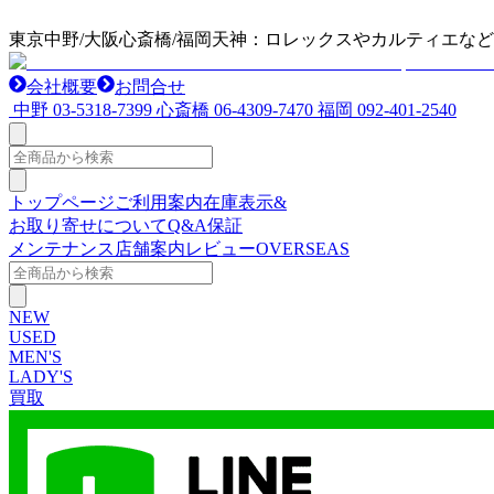
東京中野/大阪心斎橋/福岡天神：ロレックスやカルティエな
会社概要
お問合せ
中野
03-5318-7399
心斎橋
06-4309-7470
福岡
092-401-2540
トップページ
ご利用案内
在庫表示&
お取り寄せについて
Q&A
保証
メンテナンス
店舗案内
レビュー
OVERSEAS
NEW
USED
MEN'S
LADY'S
買取