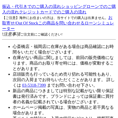
振込・代引きでのご購入の流れ
ショッピングローンでのご購
入の流れ
クレジットカードでのご購入の流れ
お
【ご注意】海外にお住まいの方は、当サイトでの購入は出来ません。
取寄せ/Out Of Stock
この商品を問い合わせる
ローンシミュレ
ーター
!
注意事項
ご注文前にご確認ください!
心斎橋店・福岡店に在庫がある場合は商品確認にお時
間をいただく場合がございます。
在庫がない商品に関しましては、前回の販売価格にな
ります。商品のお取り寄せ時には、価格が変動するこ
とがあります。
店頭販売も行っているため売り切れる可能性もあり、
次回の入荷までお待ちいただくことがあります。 詳し
くは
03-5318-7399
までお問い合わせ下さい。
新品の商品につきましては特別な記載がない限り保証
書は発行済みです。ブランドによっては保証書に買付
者の名義が記載されている場合がございます。
ホームページ掲載の写真は、実物の商品と若干異なる
場合があります。