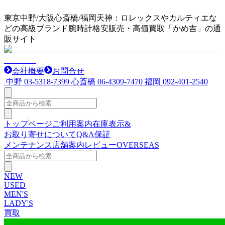
東京中野/大阪心斎橋/福岡天神：ロレックスやカルティエな
どの高級ブランド腕時計格安販売・高価買取「かめ吉」の通
販サイト
会社概要
お問合せ
中野
03-5318-7399
心斎橋
06-4309-7470
福岡
092-401-2540
トップページ
ご利用案内
在庫表示&
お取り寄せについて
Q&A
保証
メンテナンス
店舗案内
レビュー
OVERSEAS
NEW
USED
MEN'S
LADY'S
買取