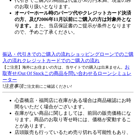
代引きでご購入の商品は代金が50万円未満、現金のみ
のお取り扱いとなります。
オーバーホール時のパーツ代やクレジットカード決済
の方、及び2006年11月以前にご購入の方は対象外とな
ります。
また、当店保証書のご提示が条件となります
ので、予めご了承ください。
振込・代引きでのご購入の流れ
ショッピングローンでのご購
入の流れ
クレジットカードでのご購入の流れ
お
【ご注意】海外にお住まいの方は、当サイトでの購入は出来ません。
取寄せ/Out Of Stock
この商品を問い合わせる
ローンシミュレ
ーター
!
注意事項
ご注文前にご確認ください!
心斎橋店・福岡店に在庫がある場合は商品確認にお時
間をいただく場合がございます。
在庫がない商品に関しましては、前回の販売価格にな
ります。商品のお取り寄せ時には、価格が変動するこ
とがあります。
店頭販売も行っているため売り切れる可能性もあり、