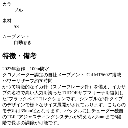
カラー
ブルー
素材
SS
ムーブメント
自動巻き
特徴・備考
2023年新作 100m防水
クロノメーター認定の自社メーブメント“Cal.MT5602”搭載
パワーリザーブ約70時間
かつて特徴的なイカ針（スノーフレーク針）を備え、イカサ
ブの名称で高い人気を誇ったTUDORサブマリーナを復刻し
た“ブラックベイ”コレクションです。シンプルな3針タイプ
のデザインで様々なサイズ展開がされております。こちらの
モデルは39mm径となります。バックルにはチューダー独自
の“T-fit”アジャスティングシステムが備えられ8mmまで5段
階で長さの調節が可能です。