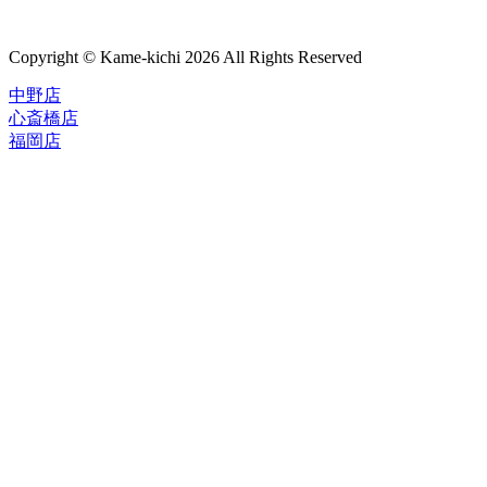
Copyright © Kame-kichi 2026 All Rights Reserved
中野店
心斎橋店
福岡店
トップページ
ブランド一覧
ROLEX
ご利用案内
TUDOR
中古品のススメ
OMEGA
在庫表示&お取り寄せについて
CARTIER
Q&A
PATEK PHILIPPE
保証・メンテナンス
AUDEMARS PIGUET
A.LANGE&SOHNE
店舗案内
GLASHUTTE ORIGINAL
中野本店
VACHERON CONSTANTIN
心斎橋店
BREGUET
福岡店
JAEGER-LECOULTRE
レビュー
SEIKO
TAG Heuer