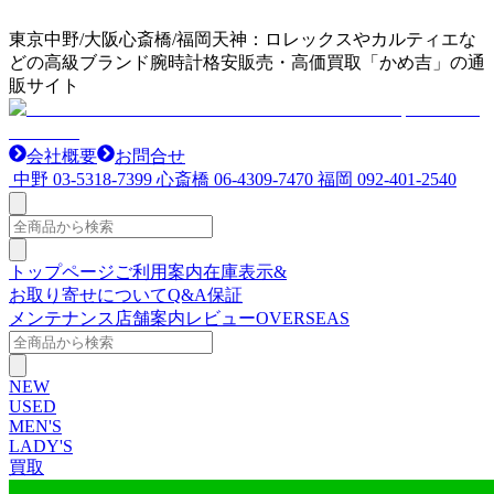
東京中野/大阪心斎橋/福岡天神：ロレックスやカルティエな
どの高級ブランド腕時計格安販売・高価買取「かめ吉」の通
販サイト
会社概要
お問合せ
中野
03-5318-7399
心斎橋
06-4309-7470
福岡
092-401-2540
トップページ
ご利用案内
在庫表示&
お取り寄せについて
Q&A
保証
メンテナンス
店舗案内
レビュー
OVERSEAS
NEW
USED
MEN'S
LADY'S
買取