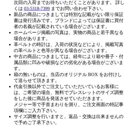
次回の入荷までお待ちいただくことがあります。 詳し
くは
03-5318-7399
までお問い合わせ下さい。
新品の商品につきましては特別な記載がない限り保証
書は発行済みです。ブランドによっては保証書に買付
者の名義が記載されている場合がございます。
ホームページ掲載の写真は、実物の商品と若干異なる
場合があります。
革ベルトの時計は、入荷の状況などにより、掲載写真
の革ベルトと色等が異なる場合がございます。
中古の商品につきましては、経年により箱や冊子・付
属品類に凹みや破損などの劣化がある場合がございま
す。
箱の無いものは、当店のオリジナル BOX をお付けし
て送らせて頂きます。
代金引換以外でご注文していただいているお客様に
は、ご希望の場合、無料でブレスレットのサイズ調整
をした後に商品を発送させていただきます。
メジャー等で手首まわりを測り、ご注文画面の特記事
項欄にご入力下さい。
サイズ調整を行いますと、返品・交換は出来ませんの
で予めご了承下さい。