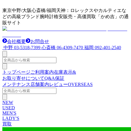
東京中野/大阪心斎橋/福岡天神：ロレックスやカルティエな
どの高級ブランド腕時計格安販売・高価買取「かめ吉」の通
販サイト
会社概要
お問合せ
中野
03-5318-7399
心斎橋
06-4309-7470
福岡
092-401-2540
トップページ
ご利用案内
在庫表示&
お取り寄せについて
Q&A
保証
メンテナンス
店舗案内
レビュー
OVERSEAS
NEW
USED
MEN'S
LADY'S
買取