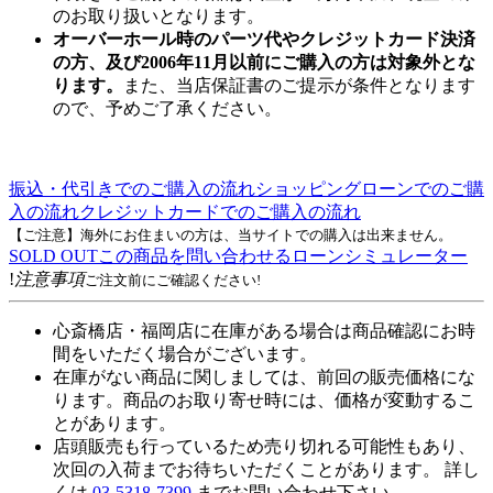
のお取り扱いとなります。
オーバーホール時のパーツ代やクレジットカード決済
の方、及び2006年11月以前にご購入の方は対象外とな
ります。
また、当店保証書のご提示が条件となります
ので、予めご了承ください。
振込・代引きでのご購入の流れ
ショッピングローンでのご購
入の流れ
クレジットカードでのご購入の流れ
【ご注意】海外にお住まいの方は、当サイトでの購入は出来ません。
SOLD OUT
この商品を問い合わせる
ローンシミュレーター
!
注意事項
ご注文前にご確認ください!
心斎橋店・福岡店に在庫がある場合は商品確認にお時
間をいただく場合がございます。
在庫がない商品に関しましては、前回の販売価格にな
ります。商品のお取り寄せ時には、価格が変動するこ
とがあります。
店頭販売も行っているため売り切れる可能性もあり、
次回の入荷までお待ちいただくことがあります。 詳し
くは
03-5318-7399
までお問い合わせ下さい。