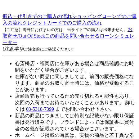
振込・代引きでのご購入の流れ
ショッピングローンでのご購
入の流れ
クレジットカードでのご購入の流れ
お
【ご注意】海外にお住まいの方は、当サイトでの購入は出来ません。
取寄せ/Out Of Stock
この商品を問い合わせる
ローンシミュレ
ーター
!
注意事項
ご注文前にご確認ください!
心斎橋店・福岡店に在庫がある場合は商品確認にお時
間をいただく場合がございます。
在庫がない商品に関しましては、前回の販売価格にな
ります。商品のお取り寄せ時には、価格が変動するこ
とがあります。
店頭販売も行っているため売り切れる可能性もあり、
次回の入荷までお待ちいただくことがあります。 詳し
くは
03-5318-7399
までお問い合わせ下さい。
新品の商品につきましては特別な記載がない限り保証
書は発行済みです。ブランドによっては保証書に買付
者の名義が記載されている場合がございます。
ホームページ掲載の写真は、実物の商品と若干異なる