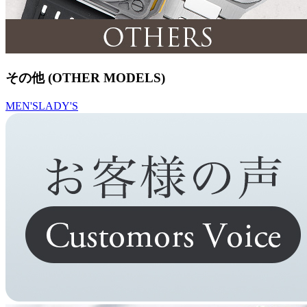
その他 (OTHER MODELS)
MEN'S
LADY'S