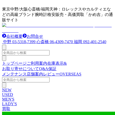
東京中野/大阪心斎橋/福岡天神：ロレックスやカルティエな
どの高級ブランド腕時計格安販売・高価買取「かめ吉」の通
販サイト
会社概要
お問合せ
中野
03-5318-7399
心斎橋
06-4309-7470
福岡
092-401-2540
トップページ
ご利用案内
在庫表示&
お取り寄せについて
Q&A
保証
メンテナンス
店舗案内
レビュー
OVERSEAS
NEW
USED
MEN'S
LADY'S
買取