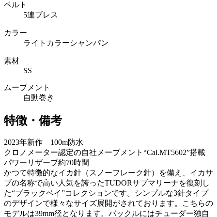
ベルト
5連ブレス
カラー
ライトカラーシャンパン
素材
SS
ムーブメント
自動巻き
特徴・備考
2023年新作 100m防水
クロノメーター認定の自社メーブメント“Cal.MT5602”搭載
パワーリザーブ約70時間
かつて特徴的なイカ針（スノーフレーク針）を備え、イカサ
ブの名称で高い人気を誇ったTUDORサブマリーナを復刻し
た“ブラックベイ”コレクションです。シンプルな3針タイプ
のデザインで様々なサイズ展開がされております。こちらの
モデルは39mm径となります。バックルにはチューダー独自