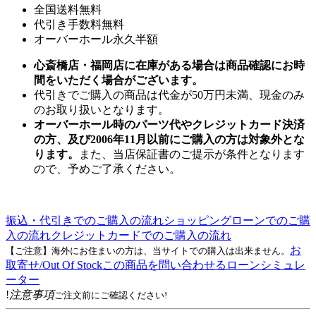
全国送料無料
代引き手数料無料
オーバーホール永久半額
心斎橋店・福岡店に在庫がある場合は商品確認にお時
間をいただく場合がございます。
代引きでご購入の商品は代金が50万円未満、現金のみ
のお取り扱いとなります。
オーバーホール時のパーツ代やクレジットカード決済
の方、及び2006年11月以前にご購入の方は対象外とな
ります。
また、当店保証書のご提示が条件となります
ので、予めご了承ください。
振込・代引きでのご購入の流れ
ショッピングローンでのご購
入の流れ
クレジットカードでのご購入の流れ
お
【ご注意】海外にお住まいの方は、当サイトでの購入は出来ません。
取寄せ/Out Of Stock
この商品を問い合わせる
ローンシミュレ
ーター
!
注意事項
ご注文前にご確認ください!