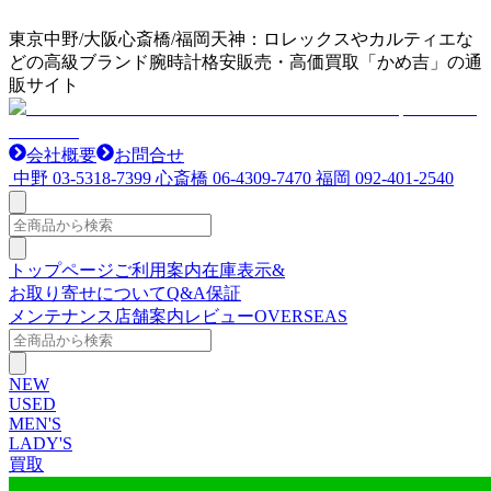
東京中野/大阪心斎橋/福岡天神：ロレックスやカルティエな
どの高級ブランド腕時計格安販売・高価買取「かめ吉」の通
販サイト
会社概要
お問合せ
中野
03-5318-7399
心斎橋
06-4309-7470
福岡
092-401-2540
トップページ
ご利用案内
在庫表示&
お取り寄せについて
Q&A
保証
メンテナンス
店舗案内
レビュー
OVERSEAS
NEW
USED
MEN'S
LADY'S
買取