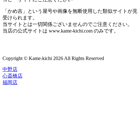
「かめ吉」という屋号や画像を無断使用した類似サイトが見
受けられます。
当サイトとは一切関係ございませんのでご注意ください。
当店の公式サイトは www.kame-kichi.com のみです。
Copyright © Kame-kichi 2026 All Rights Reserved
中野店
心斎橋店
福岡店
トップページ
ブランド一覧
ROLEX
ご利用案内
TUDOR
中古品のススメ
OMEGA
在庫表示&お取り寄せについて
CARTIER
Q&A
PATEK PHILIPPE