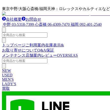
東京中野/大阪心斎橋/福岡天神：ロレックスやカルティエな
会社概要
お問合せ
中野
03-5318-7399
心斎橋
06-4309-7470
福岡
092-401-2540
トップページ
ご利用案内
在庫表示&
お取り寄せについて
Q&A
保証
メンテナンス
店舗案内
レビュー
OVERSEAS
NEW
USED
MEN'S
LADY'S
買取