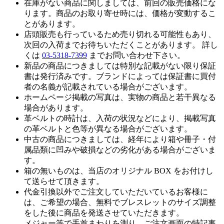
在庫がない商品に関しましては、前回の販売価格にな
ります。商品のお取り寄せ時には、価格が変動するこ
とがあります。
店頭販売も行っているため売り切れる可能性もあり、
次回の入荷までお待ちいただくことがあります。 詳し
くは
03-5318-7399
までお問い合わせ下さい。
新品の商品につきましては特別な記載がない限り保証
書は発行済みです。ブランドによっては保証書に買付
者の名義が記載されている場合がございます。
ホームページ掲載の写真は、実物の商品と若干異なる
場合があります。
革ベルトの時計は、入荷の状況などにより、掲載写真
の革ベルトと色等が異なる場合がございます。
中古の商品につきましては、経年により箱や冊子・付
属品類に凹みや破損などの劣化がある場合がございま
す。
箱の無いものは、当店のオリジナル BOX をお付けし
て送らせて頂きます。
代金引換以外でご注文していただいているお客様に
は、ご希望の場合、無料でブレスレットのサイズ調整
をした後に商品を発送させていただきます。
メジャー等で手首まわりを測り、ご注文画面の特記事