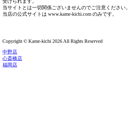
受けられます。
当サイトとは一切関係ございませんのでご注意ください。
当店の公式サイトは www.kame-kichi.com のみです。
Copyright © Kame-kichi 2026 All Rights Reserved
中野店
心斎橋店
福岡店
トップページ
ブランド一覧
ROLEX
ご利用案内
TUDOR
中古品のススメ
OMEGA
在庫表示&お取り寄せについて
CARTIER
Q&A
PATEK PHILIPPE
保証・メンテナンス
AUDEMARS PIGUET
A.LANGE&SOHNE
店舗案内
GLASHUTTE ORIGINAL
中野本店