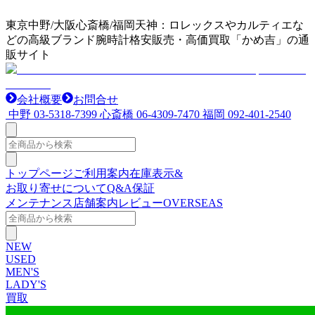
東京中野/大阪心斎橋/福岡天神：ロレックスやカルティエな
どの高級ブランド腕時計格安販売・高価買取「かめ吉」の通
販サイト
会社概要
お問合せ
中野
03-5318-7399
心斎橋
06-4309-7470
福岡
092-401-2540
トップページ
ご利用案内
在庫表示&
お取り寄せについて
Q&A
保証
メンテナンス
店舗案内
レビュー
OVERSEAS
NEW
USED
MEN'S
LADY'S
買取