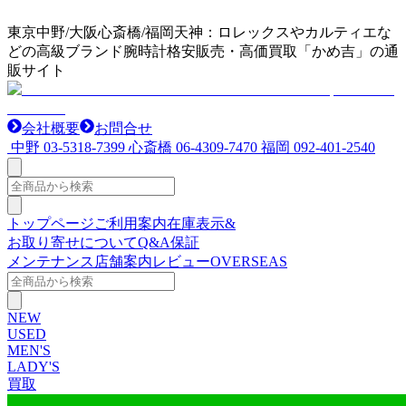
東京中野/大阪心斎橋/福岡天神：ロレックスやカルティエな
どの高級ブランド腕時計格安販売・高価買取「かめ吉」の通
販サイト
会社概要
お問合せ
中野
03-5318-7399
心斎橋
06-4309-7470
福岡
092-401-2540
トップページ
ご利用案内
在庫表示&
お取り寄せについて
Q&A
保証
メンテナンス
店舗案内
レビュー
OVERSEAS
NEW
USED
MEN'S
LADY'S
買取