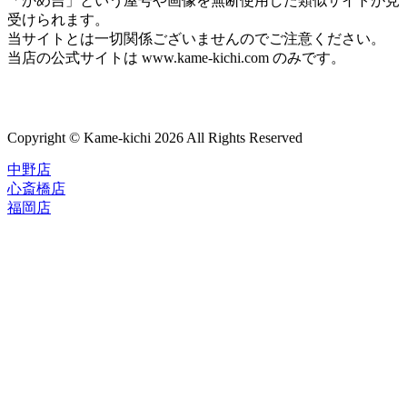
「かめ吉」という屋号や画像を無断使用した類似サイトが見
受けられます。
当サイトとは一切関係ございませんのでご注意ください。
当店の公式サイトは www.kame-kichi.com のみです。
Copyright © Kame-kichi 2026 All Rights Reserved
中野店
心斎橋店
福岡店
トップページ
ブランド一覧
ROLEX
ご利用案内
TUDOR
中古品のススメ
OMEGA
在庫表示&お取り寄せについて
CARTIER
Q&A
PATEK PHILIPPE
保証・メンテナンス
AUDEMARS PIGUET
A.LANGE&SOHNE
店舗案内