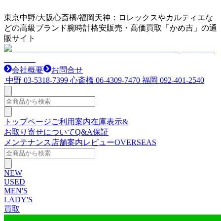
東京中野/大阪心斎橋/福岡天神：ロレックスやカルティエな
どの高級ブランド腕時計格安販売・高価買取「かめ吉」の通
販サイト
会社概要
お問合せ
中野
03-5318-7399
心斎橋
06-4309-7470
福岡
092-401-2540
トップページ
ご利用案内
在庫表示&
お取り寄せについて
Q&A
保証
メンテナンス
店舗案内
レビュー
OVERSEAS
NEW
USED
MEN'S
LADY'S
買取