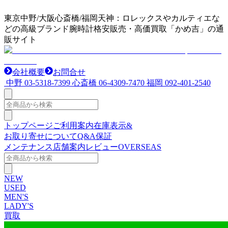
東京中野/大阪心斎橋/福岡天神：ロレックスやカルティエな
どの高級ブランド腕時計格安販売・高価買取「かめ吉」の通
販サイト
会社概要
お問合せ
中野
03-5318-7399
心斎橋
06-4309-7470
福岡
092-401-2540
トップページ
ご利用案内
在庫表示&
お取り寄せについて
Q&A
保証
メンテナンス
店舗案内
レビュー
OVERSEAS
NEW
USED
MEN'S
LADY'S
買取