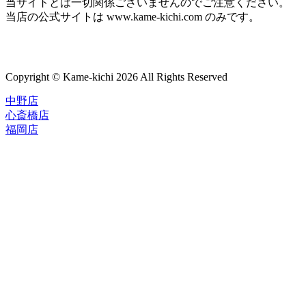
当サイトとは一切関係ございませんのでご注意ください。
当店の公式サイトは www.kame-kichi.com のみです。
Copyright © Kame-kichi 2026 All Rights Reserved
中野店
心斎橋店
福岡店
トップページ
ブランド一覧
ROLEX
ご利用案内
TUDOR
中古品のススメ
OMEGA
在庫表示&お取り寄せについて
CARTIER
Q&A
PATEK PHILIPPE
保証・メンテナンス
AUDEMARS PIGUET
A.LANGE&SOHNE
店舗案内
GLASHUTTE ORIGINAL
中野本店
VACHERON CONSTANTIN
心斎橋店