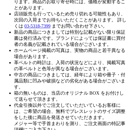
ります。商品のお取り寄せ時には、価格が変動するこ
とがあります。
店頭販売も行っているため売り切れる可能性もあり、
次回の入荷までお待ちいただくことがあります。 詳し
くは
03-5318-7399
までお問い合わせ下さい。
新品の商品につきましては特別な記載がない限り保証
書は発行済みです。ブランドによっては保証書に買付
者の名義が記載されている場合がございます。
ホームページ掲載の写真は、実物の商品と若干異なる
場合があります。
革ベルトの時計は、入荷の状況などにより、掲載写真
の革ベルトと色等が異なる場合がございます。
中古の商品につきましては、経年により箱や冊子・付
属品類に凹みや破損などの劣化がある場合がございま
す。
箱の無いものは、当店のオリジナル BOX をお付けし
て送らせて頂きます。
代金引換以外でご注文していただいているお客様に
は、ご希望の場合、無料でブレスレットのサイズ調整
をした後に商品を発送させていただきます。
メジャー等で手首まわりを測り、ご注文画面の特記事
項欄にご入力下さい。