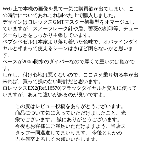
Web 上で本機の画像を見て一気に購買欲が出てしまい、こ
の時計についてあれこれ調べた上で購入しました。
デザインはロレックスGMTマスター初期型をオマージュし
ていますが、スノーフレーク針や盾、薔薇の刻印等、チュー
ダーらしさをしっかり主張しています。
ペプシベゼルは本家より落ち着いた色味で、オパラインダイ
ヤルと相まって使えるシーンはさほど困らないかと思いま
す。
ベースが200m防水のダイバーなので厚くて重いのは確かで
す。
しかし、付け心地は悪くないので、ここさえ乗り切る事が出
来れば、買って損のない時計だと思います。
ロレックスEX2(Ref.16570)ブラックダイヤルと交互に使って
いますが、あえて違いがあるのが良いですよ。
この度はレビュー投稿をありがとうございます。
商品について気に入っていただけましたこと、光
栄でございます。 誠にありがとうございます。
今後もお客様にご満足いただけますよう、当店ス
タッフ一同邁進してまいります。 今後ともかめ
吉を何卒よろしくお願いいたします。