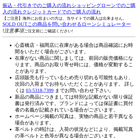
振込・代引きでのご購入の流れ
ショッピングローンでのご購
入の流れ
クレジットカードでのご購入の流れ
【ご注意】海外にお住まいの方は、当サイトでの購入は出来ません。
SOLD OUT
この商品を問い合わせる
ローンシミュレーター
!
注意事項
ご注文前にご確認ください!
心斎橋店・福岡店に在庫がある場合は商品確認にお時
間をいただく場合がございます。
在庫がない商品に関しましては、前回の販売価格にな
ります。商品のお取り寄せ時には、価格が変動するこ
とがあります。
店頭販売も行っているため売り切れる可能性もあり、
次回の入荷までお待ちいただくことがあります。 詳し
くは
03-5318-7399
までお問い合わせ下さい。
新品の商品につきましては特別な記載がない限り保証
書は発行済みです。ブランドによっては保証書に買付
者の名義が記載されている場合がございます。
ホームページ掲載の写真は、実物の商品と若干異なる
場合があります。
革ベルトの時計は、入荷の状況などにより、掲載写真
の革ベルトと色等が異なる場合がございます。