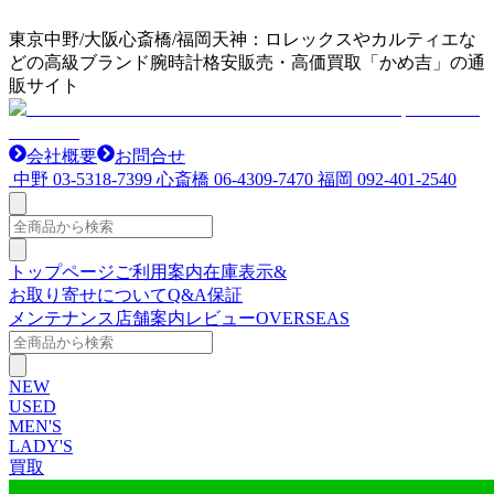
東京中野/大阪心斎橋/福岡天神：ロレックスやカルティエな
どの高級ブランド腕時計格安販売・高価買取「かめ吉」の通
販サイト
会社概要
お問合せ
中野
03-5318-7399
心斎橋
06-4309-7470
福岡
092-401-2540
トップページ
ご利用案内
在庫表示&
お取り寄せについて
Q&A
保証
メンテナンス
店舗案内
レビュー
OVERSEAS
NEW
USED
MEN'S
LADY'S
買取