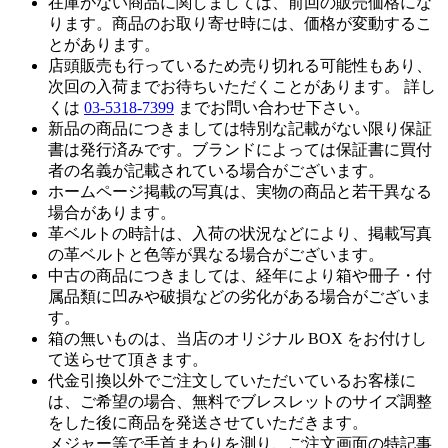
在庫がない商品に関しましては、前回の販売価格にな
ります。商品のお取り寄せ時には、価格が変動するこ
とがあります。
店頭販売も行っているため売り切れる可能性もあり、
次回の入荷までお待ちいただくことがあります。 詳し
くは
03-5318-7399
までお問い合わせ下さい。
新品の商品につきましては特別な記載がない限り保証
書は発行済みです。ブランドによっては保証書に買付
者の名義が記載されている場合がございます。
ホームページ掲載の写真は、実物の商品と若干異なる
場合があります。
革ベルトの時計は、入荷の状況などにより、掲載写真
の革ベルトと色等が異なる場合がございます。
中古の商品につきましては、経年により箱や冊子・付
属品類に凹みや破損などの劣化がある場合がございま
す。
箱の無いものは、当店のオリジナル BOX をお付けし
て送らせて頂きます。
代金引換以外でご注文していただいているお客様に
は、ご希望の場合、無料でブレスレットのサイズ調整
をした後に商品を発送させていただきます。
メジャー等で手首まわりを測り、ご注文画面の特記事