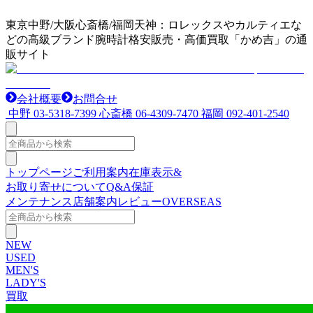
東京中野/大阪心斎橋/福岡天神：ロレックスやカルティエな
どの高級ブランド腕時計格安販売・高価買取「かめ吉」の通
販サイト
会社概要
お問合せ
中野
03-5318-7399
心斎橋
06-4309-7470
福岡
092-401-2540
トップページ
ご利用案内
在庫表示&
お取り寄せについて
Q&A
保証
メンテナンス
店舗案内
レビュー
OVERSEAS
NEW
USED
MEN'S
LADY'S
買取