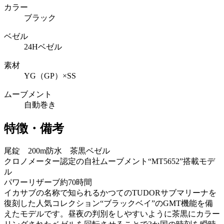
カラー
ブラック
ベゼル
24Hベゼル
素材
YG（GP）×SS
ムーブメント
自動巻き
特徴・備考
尾錠 200m防水 茶黒ベゼル
クロノメーター認定の自社ムーブメント“MT5652”搭載モデ
ル
パワーリザーブ約70時間
イカサブの名称で知られるかつてのTUDORサブマリーナを
復刻した人気コレクション“ブラックベイ”のGMT機能を備
えたモデルです。昼夜の判別をしやすいように茶黒にカラー