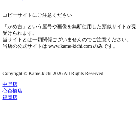
コピーサイトにご注意ください
「かめ吉」という屋号や画像を無断使用した類似サイトが見
受けられます。
当サイトとは一切関係ございませんのでご注意ください。
当店の公式サイトは www.kame-kichi.com のみです。
Copyright © Kame-kichi 2026 All Rights Reserved
中野店
心斎橋店
福岡店
トップページ
ブランド一覧
ROLEX
ご利用案内
TUDOR
中古品のススメ