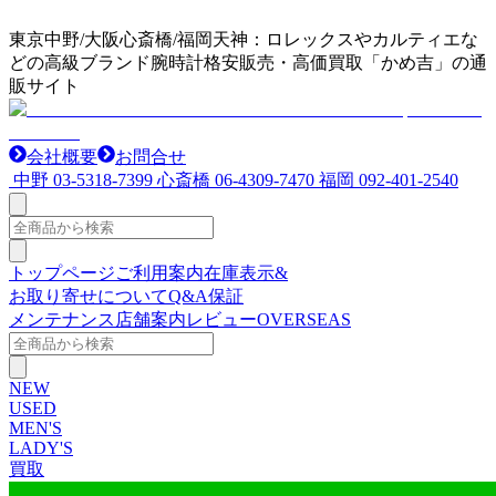
東京中野/大阪心斎橋/福岡天神：ロレックスやカルティエな
どの高級ブランド腕時計格安販売・高価買取「かめ吉」の通
販サイト
会社概要
お問合せ
中野
03-5318-7399
心斎橋
06-4309-7470
福岡
092-401-2540
トップページ
ご利用案内
在庫表示&
お取り寄せについて
Q&A
保証
メンテナンス
店舗案内
レビュー
OVERSEAS
NEW
USED
MEN'S
LADY'S
買取