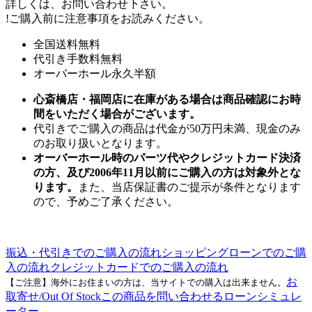
詳しくは、お問い合わせ下さい。
!
ご購入前に注意事項をお読みください。
全国送料無料
代引き手数料無料
オーバーホール永久半額
心斎橋店・福岡店に在庫がある場合は商品確認にお時
間をいただく場合がございます。
代引きでご購入の商品は代金が50万円未満、現金のみ
のお取り扱いとなります。
オーバーホール時のパーツ代やクレジットカード決済
の方、及び2006年11月以前にご購入の方は対象外とな
ります。
また、当店保証書のご提示が条件となります
ので、予めご了承ください。
振込・代引きでのご購入の流れ
ショッピングローンでのご購
入の流れ
クレジットカードでのご購入の流れ
お
【ご注意】海外にお住まいの方は、当サイトでの購入は出来ません。
取寄せ/Out Of Stock
この商品を問い合わせる
ローンシミュレ
ーター