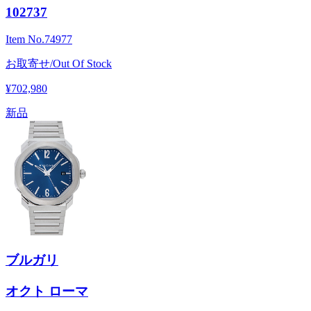
102737
Item No.
74977
お取寄せ/Out Of Stock
¥702,980
新品
ブルガリ
オクト ローマ