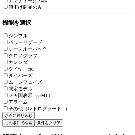
アンティークのみ
値下げ商品のみ
機能を選択
シンプル
パワーリザーブ
シースルーバック
クロノグラフ
カレンダー
ダイヤ、etc...
ダイバーズ
ムーンフェイズ
限定モデル
２ヵ国表示（GMT）
アラーム
その他（レトログラード...）
さらに絞り込む
この条件で検索
条件をクリア