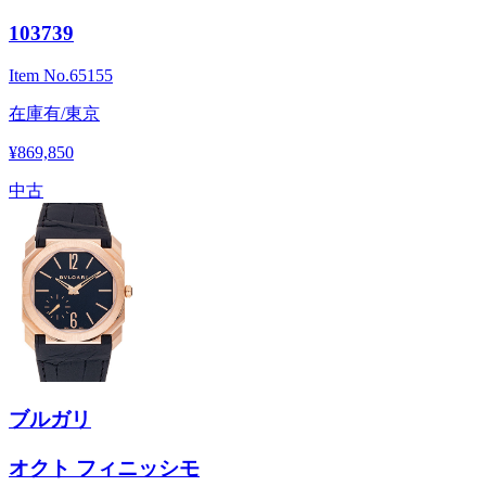
103739
Item No.
65155
在庫有/東京
¥869,850
中古
ブルガリ
オクト フィニッシモ