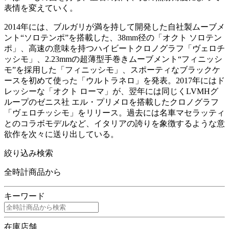
表情を変えていく。
2014年には、ブルガリが満を持して開発した自社製ムーブメ
ント“ソロテンポ”を搭載した、38mm径の「オクト ソロテン
ポ」、高速の意味を持つハイビートクロノグラフ「ヴェロチ
ッシモ」、2.23mmの超薄型手巻きムーブメント“フィニッシ
モ”を採用した「フィニッシモ」、スポーティなブラックケ
ースを初めて使った「ウルトラネロ」を発表。2017年にはド
レッシーな「オクト ローマ」が、翌年には同じくLVMHグ
ループのゼニス社 エル・プリメロを搭載したクロノグラフ
「ヴェロチッシモ」をリリース。過去には名車マセラッティ
とのコラボモデルなど、イタリアの誇りを象徴するような意
欲作を次々に送り出している。
絞り込み検索
全時計商品から
キーワード
在庫店舗