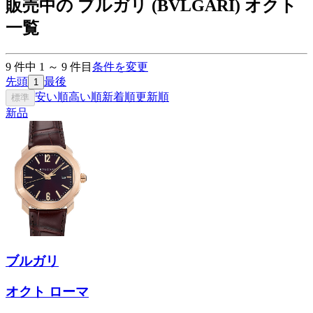
販売中の ブルガリ (BVLGARI) オクト
一覧
9
件中
1
～
9
件目
条件を変更
先頭
最後
1
安い順
高い順
新着順
更新順
標準
新品
ブルガリ
オクト ローマ