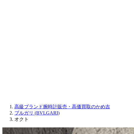
CORUM
CHRONOSWISS
BALL WATCH
Sinn
ROGER DUBUIS
Montblanc
FREDERIQUE CONSTANT
MAURICE LACROIX
ULYSSE NARDIN
JAQUET DROZ
GRAHAM
PARMIGIANI FLEURIER
OTHER BRANDS
JEWELRY
高級ブランド腕時計販売・高価買取のかめ吉
ブルガリ (BVLGARI)
オクト