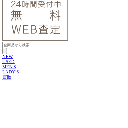
NEW
USED
MEN'S
LADY'S
買取
ROLEX
ブランドから探す
ブランドから探す
TUDOR
OMEGA
CARTIER
PATEK PHILIPPE
AUDEMARS PIGUET
A.LANGE&SOHNE
GLASHUTTE ORIGINAL