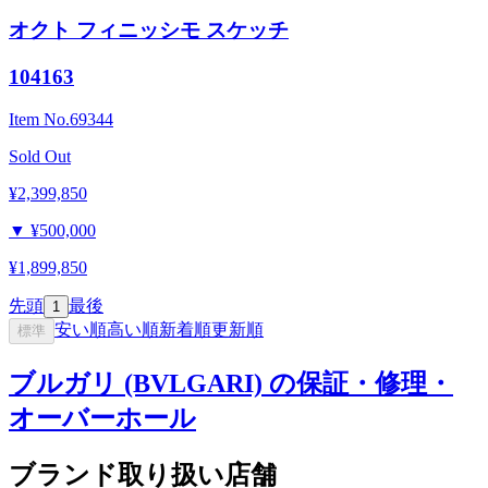
オクト フィニッシモ スケッチ
104163
Item No.
69344
Sold Out
¥2,399,850
▼
¥500,000
¥1,899,850
先頭
最後
1
安い順
高い順
新着順
更新順
標準
ブルガリ (BVLGARI) の保証・修理・
オーバーホール
ブランド取り扱い店舗