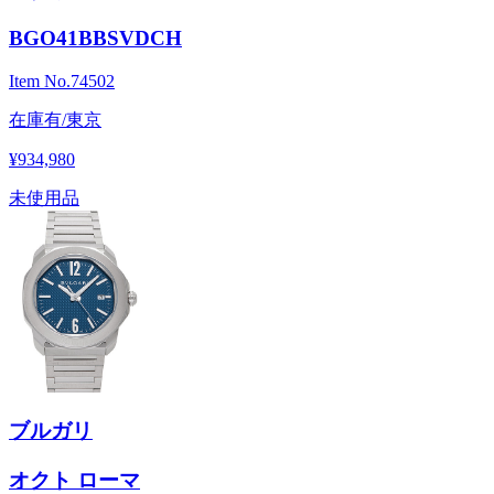
BGO41BBSVDCH
Item No.
74502
在庫有/東京
¥934,980
未使用品
ブルガリ
オクト ローマ