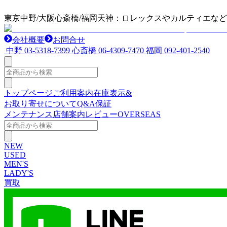
東京中野/大阪心斎橋/福岡天神：ロレックスやカルティエな
会社概要
お問合せ
中野
03-5318-7399
心斎橋
06-4309-7470
福岡
092-401-2540
トップページ
ご利用案内
在庫表示&
お取り寄せについて
Q&A
保証
メンテナンス
店舗案内
レビュー
OVERSEAS
NEW
USED
MEN'S
LADY'S
買取