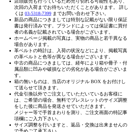
店頭販売も行っているため売り切れる可能性もあり、
次回の入荷までお待ちいただくことがあります。 詳し
くは
03-5318-7399
までお問い合わせ下さい。
新品の商品につきましては特別な記載がない限り保証
書は発行済みです。ブランドによっては保証書に買付
者の名義が記載されている場合がございます。
ホームページ掲載の写真は、実物の商品と若干異なる
場合があります。
革ベルトの時計は、入荷の状況などにより、掲載写真
の革ベルトと色等が異なる場合がございます。
中古の商品につきましては、経年により箱や冊子・付
属品類に凹みや破損などの劣化がある場合がございま
す。
箱の無いものは、当店のオリジナル BOX をお付けし
て送らせて頂きます。
代金引換以外でご注文していただいているお客様に
は、ご希望の場合、無料でブレスレットのサイズ調整
をした後に商品を発送させていただきます。
メジャー等で手首まわりを測り、ご注文画面の特記事
項欄にご入力下さい。
サイズ調整を行いますと、返品・交換は出来ませんの
で予めご了承下さい。