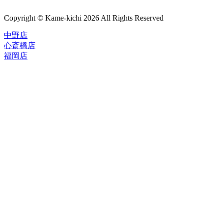
Copyright © Kame-kichi 2026 All Rights Reserved
中野店
心斎橋店
福岡店
トップページ
ブランド一覧
ROLEX
ご利用案内
TUDOR
中古品のススメ
OMEGA
在庫表示&お取り寄せについて
CARTIER
Q&A
PATEK PHILIPPE
保証・メンテナンス
AUDEMARS PIGUET
A.LANGE&SOHNE
店舗案内
GLASHUTTE ORIGINAL
中野本店
VACHERON CONSTANTIN
心斎橋店
BREGUET
福岡店
JAEGER-LECOULTRE
レビュー
SEIKO
TAG Heuer
FOR OVERSEAS