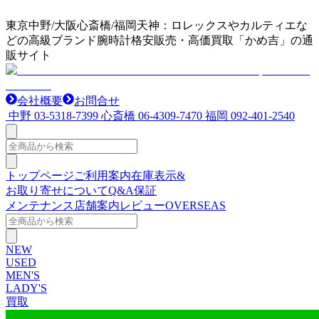
東京中野/大阪心斎橋/福岡天神：ロレックスやカルティエな
どの高級ブランド腕時計格安販売・高価買取「かめ吉」の通
販サイト
会社概要
お問合せ
中野
03-5318-7399
心斎橋
06-4309-7470
福岡
092-401-2540
トップページ
ご利用案内
在庫表示&
お取り寄せについて
Q&A
保証
メンテナンス
店舗案内
レビュー
OVERSEAS
NEW
USED
MEN'S
LADY'S
買取