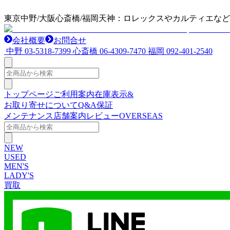
東京中野/大阪心斎橋/福岡天神：ロレックスやカルティエな
会社概要
お問合せ
中野
03-5318-7399
心斎橋
06-4309-7470
福岡
092-401-2540
トップページ
ご利用案内
在庫表示&
お取り寄せについて
Q&A
保証
メンテナンス
店舗案内
レビュー
OVERSEAS
NEW
USED
MEN'S
LADY'S
買取