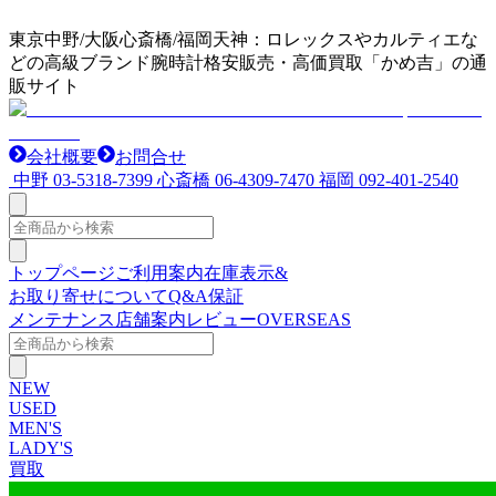
東京中野/大阪心斎橋/福岡天神：ロレックスやカルティエな
どの高級ブランド腕時計格安販売・高価買取「かめ吉」の通
販サイト
会社概要
お問合せ
中野
03-5318-7399
心斎橋
06-4309-7470
福岡
092-401-2540
トップページ
ご利用案内
在庫表示&
お取り寄せについて
Q&A
保証
メンテナンス
店舗案内
レビュー
OVERSEAS
NEW
USED
MEN'S
LADY'S
買取