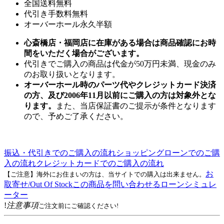
全国送料無料
代引き手数料無料
オーバーホール永久半額
心斎橋店・福岡店に在庫がある場合は商品確認にお時
間をいただく場合がございます。
代引きでご購入の商品は代金が50万円未満、現金のみ
のお取り扱いとなります。
オーバーホール時のパーツ代やクレジットカード決済
の方、及び2006年11月以前にご購入の方は対象外とな
ります。
また、当店保証書のご提示が条件となります
ので、予めご了承ください。
振込・代引きでのご購入の流れ
ショッピングローンでのご購
入の流れ
クレジットカードでのご購入の流れ
お
【ご注意】海外にお住まいの方は、当サイトでの購入は出来ません。
取寄せ/Out Of Stock
この商品を問い合わせる
ローンシミュレ
ーター
!
注意事項
ご注文前にご確認ください!