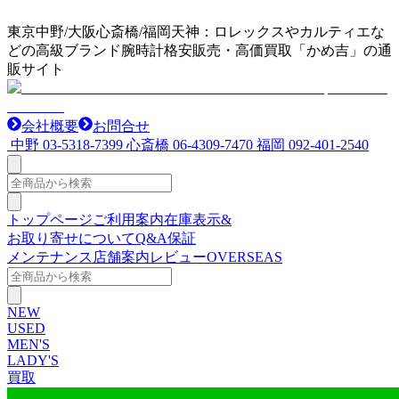
東京中野/大阪心斎橋/福岡天神：ロレックスやカルティエな
どの高級ブランド腕時計格安販売・高価買取「かめ吉」の通
販サイト
会社概要
お問合せ
中野
03-5318-7399
心斎橋
06-4309-7470
福岡
092-401-2540
トップページ
ご利用案内
在庫表示&
お取り寄せについて
Q&A
保証
メンテナンス
店舗案内
レビュー
OVERSEAS
NEW
USED
MEN'S
LADY'S
買取