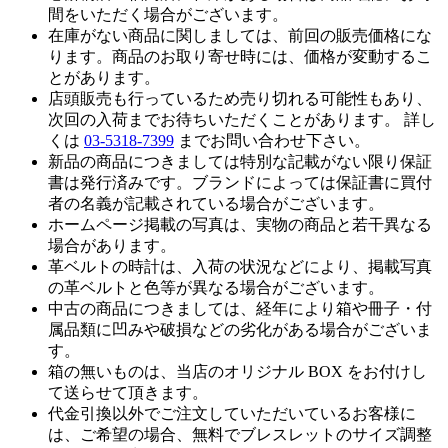
間をいただく場合がございます。
在庫がない商品に関しましては、前回の販売価格にな
ります。商品のお取り寄せ時には、価格が変動するこ
とがあります。
店頭販売も行っているため売り切れる可能性もあり、
次回の入荷までお待ちいただくことがあります。 詳し
くは
03-5318-7399
までお問い合わせ下さい。
新品の商品につきましては特別な記載がない限り保証
書は発行済みです。ブランドによっては保証書に買付
者の名義が記載されている場合がございます。
ホームページ掲載の写真は、実物の商品と若干異なる
場合があります。
革ベルトの時計は、入荷の状況などにより、掲載写真
の革ベルトと色等が異なる場合がございます。
中古の商品につきましては、経年により箱や冊子・付
属品類に凹みや破損などの劣化がある場合がございま
す。
箱の無いものは、当店のオリジナル BOX をお付けし
て送らせて頂きます。
代金引換以外でご注文していただいているお客様に
は、ご希望の場合、無料でブレスレットのサイズ調整