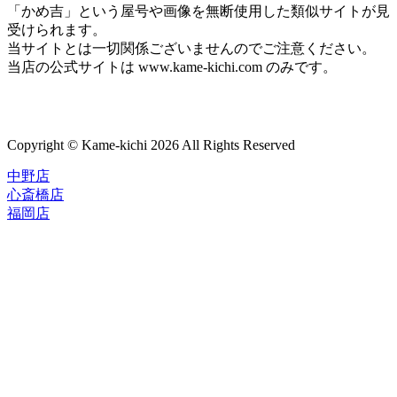
「かめ吉」という屋号や画像を無断使用した類似サイトが見
受けられます。
当サイトとは一切関係ございませんのでご注意ください。
当店の公式サイトは www.kame-kichi.com のみです。
Copyright © Kame-kichi 2026 All Rights Reserved
中野店
心斎橋店
福岡店
トップページ
ブランド一覧
ROLEX
ご利用案内
TUDOR
中古品のススメ
OMEGA
在庫表示&お取り寄せについて
CARTIER
Q&A
PATEK PHILIPPE
保証・メンテナンス
AUDEMARS PIGUET