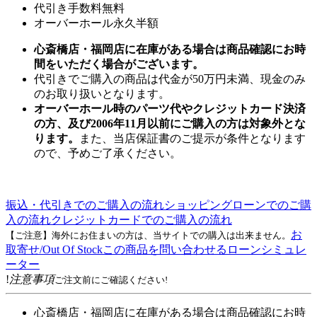
代引き手数料無料
オーバーホール永久半額
心斎橋店・福岡店に在庫がある場合は商品確認にお時
間をいただく場合がございます。
代引きでご購入の商品は代金が50万円未満、現金のみ
のお取り扱いとなります。
オーバーホール時のパーツ代やクレジットカード決済
の方、及び2006年11月以前にご購入の方は対象外とな
ります。
また、当店保証書のご提示が条件となります
ので、予めご了承ください。
振込・代引きでのご購入の流れ
ショッピングローンでのご購
入の流れ
クレジットカードでのご購入の流れ
お
【ご注意】海外にお住まいの方は、当サイトでの購入は出来ません。
取寄せ/Out Of Stock
この商品を問い合わせる
ローンシミュレ
ーター
!
注意事項
ご注文前にご確認ください!
心斎橋店・福岡店に在庫がある場合は商品確認にお時