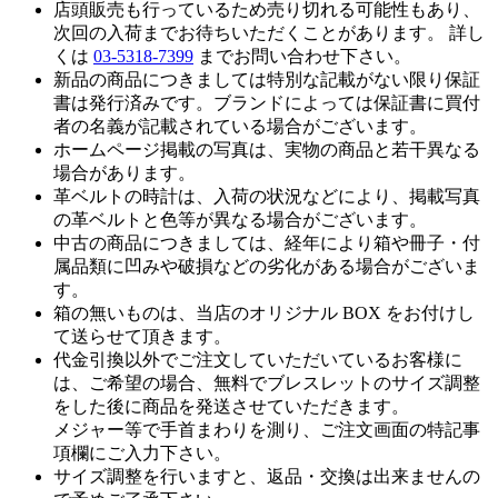
店頭販売も行っているため売り切れる可能性もあり、
次回の入荷までお待ちいただくことがあります。 詳し
くは
03-5318-7399
までお問い合わせ下さい。
新品の商品につきましては特別な記載がない限り保証
書は発行済みです。ブランドによっては保証書に買付
者の名義が記載されている場合がございます。
ホームページ掲載の写真は、実物の商品と若干異なる
場合があります。
革ベルトの時計は、入荷の状況などにより、掲載写真
の革ベルトと色等が異なる場合がございます。
中古の商品につきましては、経年により箱や冊子・付
属品類に凹みや破損などの劣化がある場合がございま
す。
箱の無いものは、当店のオリジナル BOX をお付けし
て送らせて頂きます。
代金引換以外でご注文していただいているお客様に
は、ご希望の場合、無料でブレスレットのサイズ調整
をした後に商品を発送させていただきます。
メジャー等で手首まわりを測り、ご注文画面の特記事
項欄にご入力下さい。
サイズ調整を行いますと、返品・交換は出来ませんの