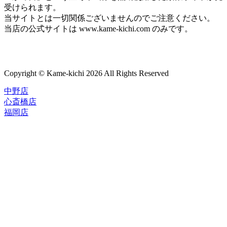
受けられます。
当サイトとは一切関係ございませんのでご注意ください。
当店の公式サイトは www.kame-kichi.com のみです。
Copyright © Kame-kichi 2026 All Rights Reserved
中野店
心斎橋店
福岡店
トップページ
ブランド一覧
ROLEX
ご利用案内
TUDOR
中古品のススメ
OMEGA
在庫表示&お取り寄せについて
CARTIER
Q&A
PATEK PHILIPPE
保証・メンテナンス
AUDEMARS PIGUET
A.LANGE&SOHNE
店舗案内