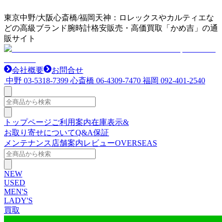
東京中野/大阪心斎橋/福岡天神：ロレックスやカルティエな
どの高級ブランド腕時計格安販売・高価買取「かめ吉」の通
販サイト
会社概要
お問合せ
中野
03-5318-7399
心斎橋
06-4309-7470
福岡
092-401-2540
トップページ
ご利用案内
在庫表示&
お取り寄せについて
Q&A
保証
メンテナンス
店舗案内
レビュー
OVERSEAS
NEW
USED
MEN'S
LADY'S
買取