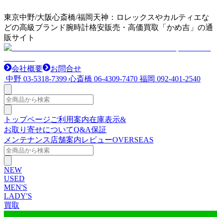
東京中野/大阪心斎橋/福岡天神：ロレックスやカルティエな
どの高級ブランド腕時計格安販売・高価買取「かめ吉」の通
販サイト
会社概要
お問合せ
中野
03-5318-7399
心斎橋
06-4309-7470
福岡
092-401-2540
トップページ
ご利用案内
在庫表示&
お取り寄せについて
Q&A
保証
メンテナンス
店舗案内
レビュー
OVERSEAS
NEW
USED
MEN'S
LADY'S
買取