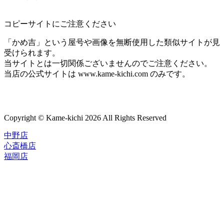
コピーサイトにご注意ください
「かめ吉」という屋号や画像を無断使用した類似サイトが見
受けられます。
当サイトとは一切関係ございませんのでご注意ください。
当店の公式サイトは www.kame-kichi.com のみです。
Copyright © Kame-kichi 2026 All Rights Reserved
中野店
心斎橋店
福岡店
トップページ
ブランド一覧
ROLEX
ご利用案内
TUDOR
中古品のススメ