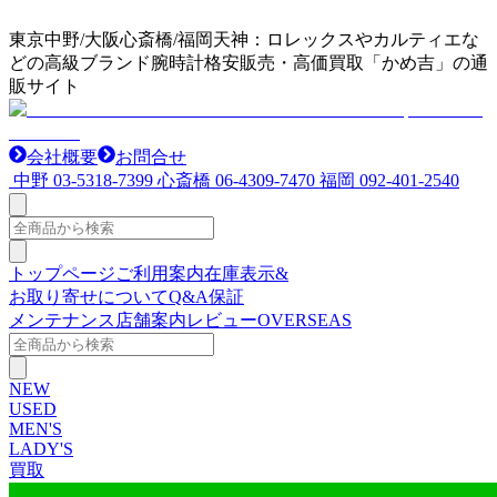
東京中野/大阪心斎橋/福岡天神：ロレックスやカルティエな
どの高級ブランド腕時計格安販売・高価買取「かめ吉」の通
販サイト
会社概要
お問合せ
中野
03-5318-7399
心斎橋
06-4309-7470
福岡
092-401-2540
トップページ
ご利用案内
在庫表示&
お取り寄せについて
Q&A
保証
メンテナンス
店舗案内
レビュー
OVERSEAS
NEW
USED
MEN'S
LADY'S
買取