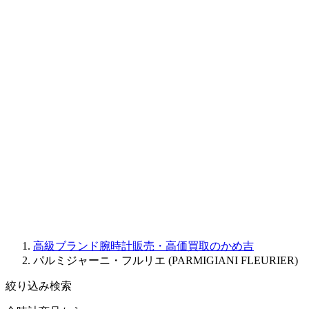
CORUM
CHRONOSWISS
BALL WATCH
Sinn
ROGER DUBUIS
Montblanc
FREDERIQUE CONSTANT
MAURICE LACROIX
ULYSSE NARDIN
JAQUET DROZ
GRAHAM
PARMIGIANI FLEURIER
OTHER BRANDS
JEWELRY
高級ブランド腕時計販売・高価買取のかめ吉
パルミジャーニ・フルリエ (PARMIGIANI FLEURIER)
絞り込み検索