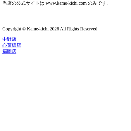
当店の公式サイトは www.kame-kichi.com のみです。
Copyright © Kame-kichi 2026 All Rights Reserved
中野店
心斎橋店
福岡店
トップページ
ブランド一覧
ROLEX
ご利用案内
TUDOR
中古品のススメ
OMEGA
在庫表示&お取り寄せについて
CARTIER
Q&A
PATEK PHILIPPE
保証・メンテナンス
AUDEMARS PIGUET
A.LANGE&SOHNE
店舗案内
GLASHUTTE ORIGINAL
中野本店
VACHERON CONSTANTIN
心斎橋店
BREGUET