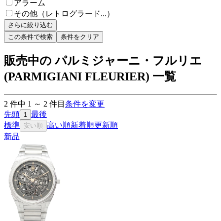
アラーム
その他（レトログラード...）
さらに絞り込む
この条件で検索
条件をクリア
販売中の パルミジャーニ・フルリエ
(PARMIGIANI FLEURIER) 一覧
2
件中
1
～
2
件目
条件を変更
先頭
最後
1
標準
高い順
新着順
更新順
安い順
新品