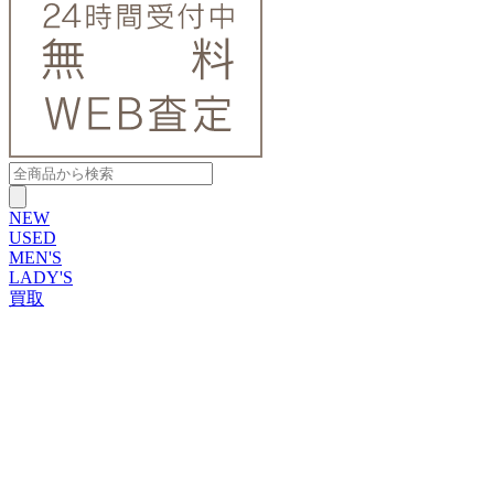
NEW
USED
MEN'S
LADY'S
買取
ROLEX
ブランドから探す
ブランドから探す
TUDOR
OMEGA
CARTIER
PATEK PHILIPPE
AUDEMARS PIGUET
A.LANGE&SOHNE
GLASHUTTE ORIGINAL