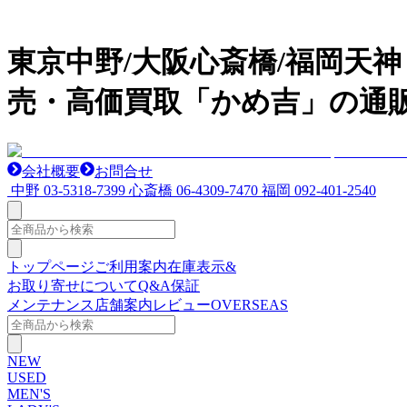
東京中野/大阪心斎橋/福岡天
売・高価買取「かめ吉」の通
会社概要
お問合せ
中野
03-5318-7399
心斎橋
06-4309-7470
福岡
092-401-2540
トップページ
ご利用案内
在庫表示&
お取り寄せについて
Q&A
保証
メンテナンス
店舗案内
レビュー
OVERSEAS
NEW
USED
MEN'S