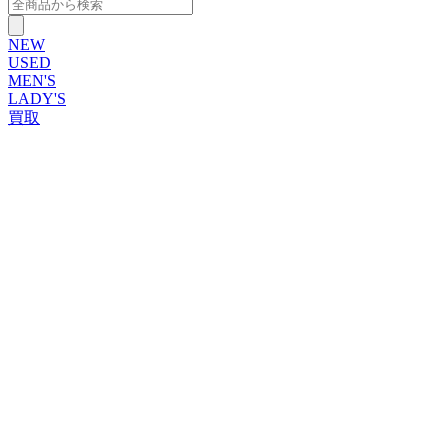
NEW
USED
MEN'S
LADY'S
買取
ROLEX
ブランドから探す
ブランドから探す
TUDOR
OMEGA
CARTIER
PATEK PHILIPPE
AUDEMARS PIGUET
A.LANGE&SOHNE
GLASHUTTE ORIGINAL
VACHERON CONSTANTIN
BREGUET
JAEGER-LECOULTRE
SEIKO
TAG Heuer
IWC
BREITLING
PANERAI
FRANCK MULLER