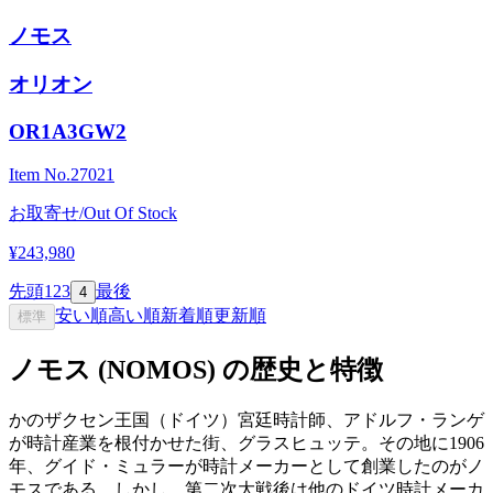
ノモス
オリオン
OR1A3GW2
Item No.
27021
お取寄せ/Out Of Stock
¥243,980
先頭
1
2
3
最後
4
安い順
高い順
新着順
更新順
標準
ノモス (NOMOS) の歴史と特徴
かのザクセン王国（ドイツ）宮廷時計師、アドルフ・ランゲ
が時計産業を根付かせた街、グラスヒュッテ。その地に1906
年、グイド・ミュラーが時計メーカーとして創業したのがノ
モスである。しかし、第二次大戦後は他のドイツ時計メーカ