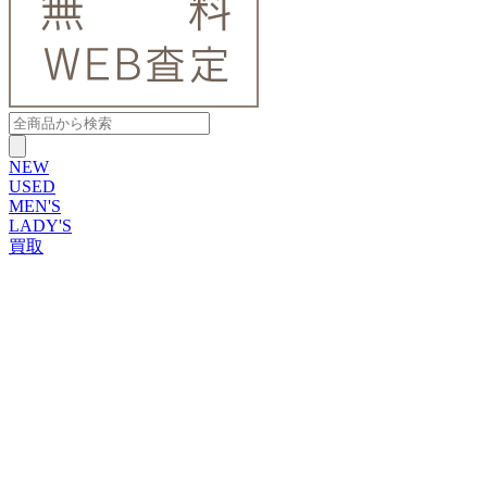
NEW
USED
MEN'S
LADY'S
買取
ROLEX
ブランドから探す
ブランドから探す
TUDOR
OMEGA
CARTIER
PATEK PHILIPPE
AUDEMARS PIGUET
A.LANGE&SOHNE
GLASHUTTE ORIGINAL
VACHERON CONSTANTIN
BREGUET
JAEGER-LECOULTRE