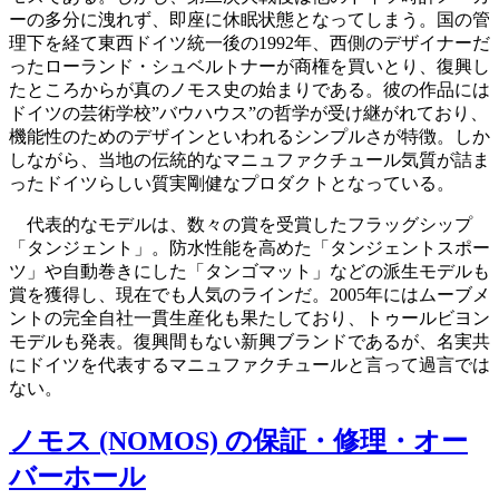
ーの多分に洩れず、即座に休眠状態となってしまう。国の管
理下を経て東西ドイツ統一後の1992年、西側のデザイナーだ
ったローランド・シュベルトナーが商権を買いとり、復興し
たところからが真のノモス史の始まりである。彼の作品には
ドイツの芸術学校”バウハウス”の哲学が受け継がれており、
機能性のためのデザインといわれるシンプルさが特徴。しか
しながら、当地の伝統的なマニュファクチュール気質が詰ま
ったドイツらしい質実剛健なプロダクトとなっている。
代表的なモデルは、数々の賞を受賞したフラッグシップ
「タンジェント」。防水性能を高めた「タンジェントスポー
ツ」や自動巻きにした「タンゴマット」などの派生モデルも
賞を獲得し、現在でも人気のラインだ。2005年にはムーブメ
ントの完全自社一貫生産化も果たしており、トゥールビヨン
モデルも発表。復興間もない新興ブランドであるが、名実共
にドイツを代表するマニュファクチュールと言って過言では
ない。
ノモス (NOMOS) の保証・修理・オー
バーホール