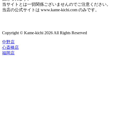
当サイトとは一切関係ございませんのでご注意ください。
当店の公式サイトは www.kame-kichi.com のみです。
Copyright © Kame-kichi 2026 All Rights Reserved
中野店
心斎橋店
福岡店
トップページ
ブランド一覧
ROLEX
ご利用案内
TUDOR
中古品のススメ
OMEGA
在庫表示&お取り寄せについて
CARTIER
Q&A
PATEK PHILIPPE
保証・メンテナンス
AUDEMARS PIGUET
A.LANGE&SOHNE
店舗案内
GLASHUTTE ORIGINAL
中野本店
VACHERON CONSTANTIN