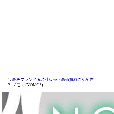
Sinn
ROGER DUBUIS
Montblanc
FREDERIQUE CONSTANT
MAURICE LACROIX
ULYSSE NARDIN
JAQUET DROZ
GRAHAM
PARMIGIANI FLEURIER
OTHER BRANDS
JEWELRY
高級ブランド腕時計販売・高価買取のかめ吉
ノモス (NOMOS)