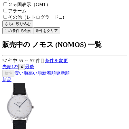
２ヵ国表示（GMT）
アラーム
その他（レトログラード...）
さらに絞り込む
この条件で検索
条件をクリア
販売中の ノモス (NOMOS) 一覧
57
件中
55
～
57
件目
条件を変更
先頭
1
2
3
最後
4
安い順
高い順
新着順
更新順
標準
新品