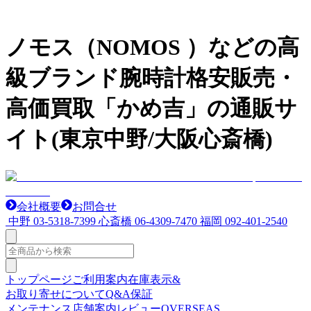
ノモス（NOMOS ）などの高
級ブランド腕時計格安販売・
高価買取「かめ吉」の通販サ
イト(東京中野/大阪心斎橋)
会社概要
お問合せ
中野
03-5318-7399
心斎橋
06-4309-7470
福岡
092-401-2540
トップページ
ご利用案内
在庫表示&
お取り寄せについて
Q&A
保証
メンテナンス
店舗案内
レビュー
OVERSEAS