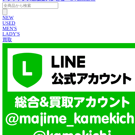
NEW
USED
MEN'S
LADY'S
買取