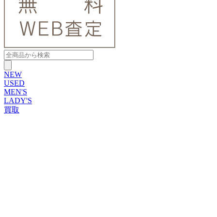
NEW
USED
MEN'S
LADY'S
買取
ROLEX
ブランドから探す
ブランドから探す
TUDOR
OMEGA
CARTIER
PATEK PHILIPPE
AUDEMARS PIGUET
A.LANGE&SOHNE
GLASHUTTE ORIGINAL
VACHERON CONSTANTIN
BREGUET
JAEGER-LECOULTRE