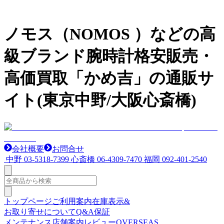
ノモス（NOMOS ）などの高
級ブランド腕時計格安販売・
高価買取「かめ吉」の通販サ
イト(東京中野/大阪心斎橋)
会社概要
お問合せ
中野
03-5318-7399
心斎橋
06-4309-7470
福岡
092-401-2540
トップページ
ご利用案内
在庫表示&
お取り寄せについて
Q&A
保証
メンテナンス
店舗案内
レビュー
OVERSEAS