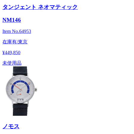
タンジェント ネオマティック
NM146
Item No.
64953
在庫有/東京
¥449,850
未使用品
ノモス