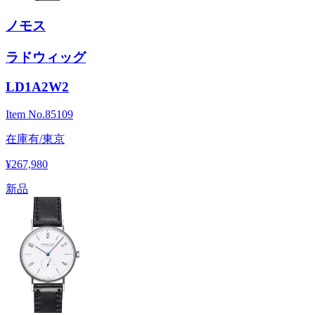
ノモス
ラドウィッグ
LD1A2W2
Item No.
85109
在庫有/東京
¥267,980
新品