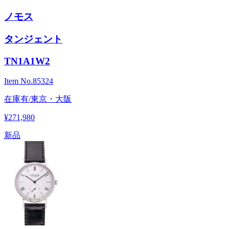
ノモス
タンジェント
TN1A1W2
Item No.
85324
在庫有/東京・大阪
¥271,980
新品