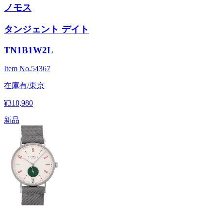
ノモス
タンジェント デイト
TN1B1W2L
Item No.
54367
在庫有/東京
¥318,980
新品