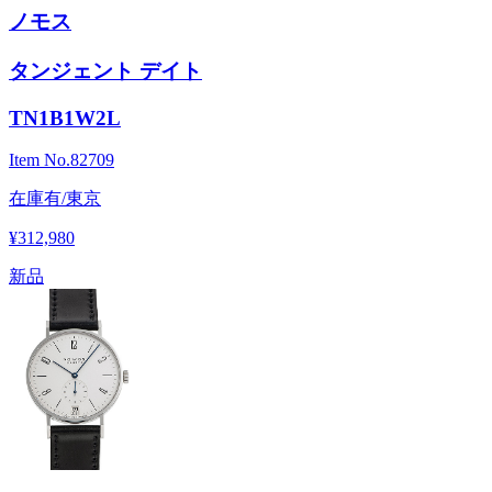
ノモス
タンジェント デイト
TN1B1W2L
Item No.
82709
在庫有/東京
¥312,980
新品