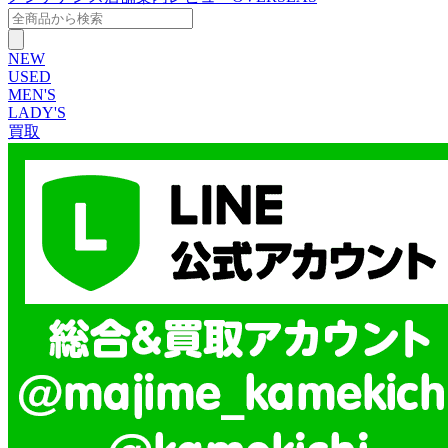
NEW
USED
MEN'S
LADY'S
買取