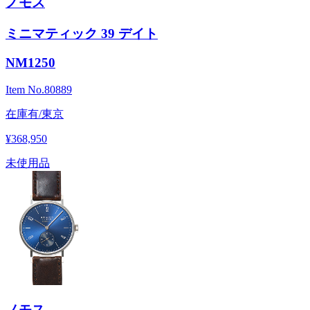
ノモス
ミニマティック 39 デイト
NM1250
Item No.
80889
在庫有/東京
¥368,950
未使用品
ノモス