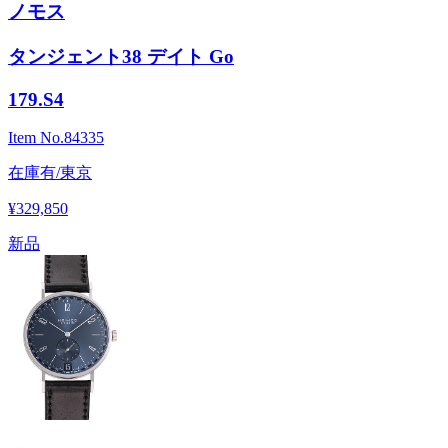
ノモス
タンジェント38 デイト Go
179.S4
Item No.
84335
在庫有/東京
¥329,850
新品