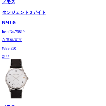
ノモス
タンジェント 2デイト
NM136
Item No.
75819
在庫有/東京
¥339,850
新品