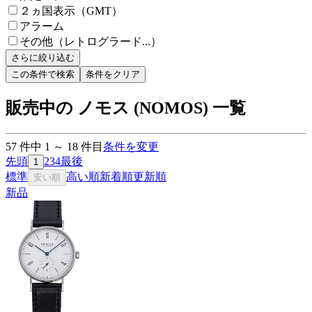
２ヵ国表示（GMT）
アラーム
その他（レトログラード...）
さらに絞り込む
この条件で検索
条件をクリア
販売中の ノモス (NOMOS) 一覧
57
件中
1
～
18
件目
条件を変更
先頭
2
3
4
最後
1
標準
高い順
新着順
更新順
安い順
新品