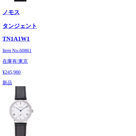
ノモス
タンジェント
TN1A1W1
Item No.
60861
在庫有/東京
¥245,980
新品