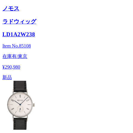
ノモス
ラドウィッグ
LD1A2W238
Item No.
85108
在庫有/東京
¥290,980
新品