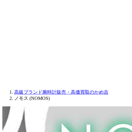
Sinn
ROGER DUBUIS
Montblanc
FREDERIQUE CONSTANT
MAURICE LACROIX
ULYSSE NARDIN
JAQUET DROZ
GRAHAM
PARMIGIANI FLEURIER
OTHER BRANDS
JEWELRY
高級ブランド腕時計販売・高価買取のかめ吉
ノモス (NOMOS)