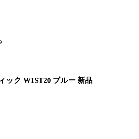
9
ク W1ST20 ブルー 新品