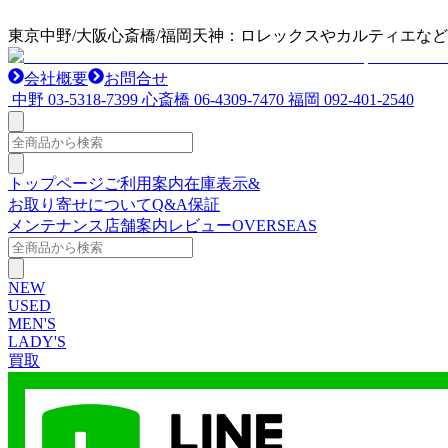
東京中野/大阪心斎橋/福岡天神：ロレックスやカルティエな
会社概要
お問合せ
中野
03-5318-7399
心斎橋
06-4309-7470
福岡
092-401-2540
トップページ
ご利用案内
在庫表示&
お取り寄せについて
Q&A
保証
メンテナンス
店舗案内
レビュー
OVERSEAS
NEW
USED
MEN'S
LADY'S
買取