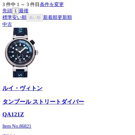
3
件中
1
～
3
件目
条件を変更
先頭
最後
1
標準
安い順
新着順
更新順
高い順
中古
ルイ・ヴィトン
タンブール ストリートダイバー
QA121Z
Item No.
86821