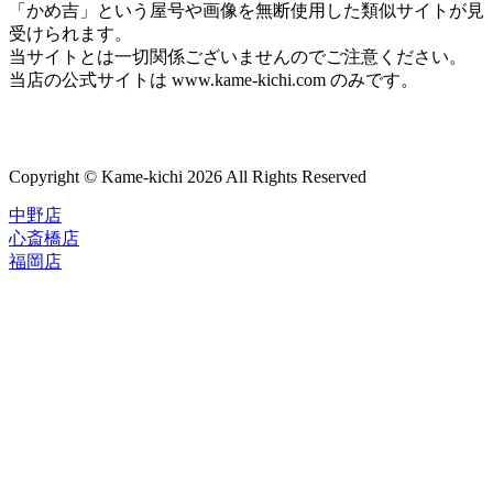
「かめ吉」という屋号や画像を無断使用した類似サイトが見
受けられます。
当サイトとは一切関係ございませんのでご注意ください。
当店の公式サイトは www.kame-kichi.com のみです。
Copyright © Kame-kichi 2026 All Rights Reserved
中野店
心斎橋店
福岡店
トップページ
ブランド一覧
ROLEX
ご利用案内
TUDOR
中古品のススメ
OMEGA
在庫表示&お取り寄せについて
CARTIER
Q&A
PATEK PHILIPPE
保証・メンテナンス
AUDEMARS PIGUET
A.LANGE&SOHNE