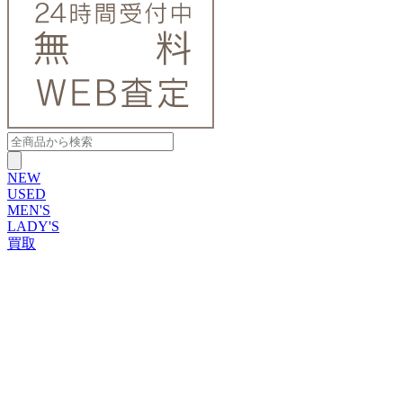
NEW
USED
MEN'S
LADY'S
買取
ROLEX
ブランドから探す
ブランドから探す
TUDOR
OMEGA
CARTIER
PATEK PHILIPPE
AUDEMARS PIGUET
A.LANGE&SOHNE
GLASHUTTE ORIGINAL