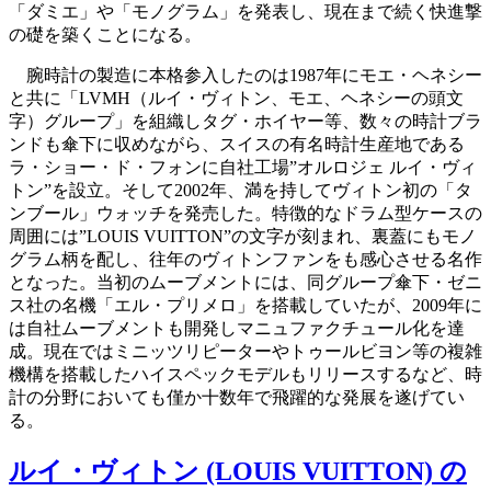
「ダミエ」や「モノグラム」を発表し、現在まで続く快進撃
の礎を築くことになる。
腕時計の製造に本格参入したのは1987年にモエ・ヘネシー
と共に「LVMH（ルイ・ヴィトン、モエ、ヘネシーの頭文
字）グループ」を組織しタグ・ホイヤー等、数々の時計ブラ
ンドも傘下に収めながら、スイスの有名時計生産地である
ラ・ショー・ド・フォンに自社工場”オルロジェ ルイ・ヴィ
トン”を設立。そして2002年、満を持してヴィトン初の「タ
ンブール」ウォッチを発売した。特徴的なドラム型ケースの
周囲には”LOUIS VUITTON”の文字が刻まれ、裏蓋にもモノ
グラム柄を配し、往年のヴィトンファンをも感心させる名作
となった。当初のムーブメントには、同グループ傘下・ゼニ
ス社の名機「エル・プリメロ」を搭載していたが、2009年に
は自社ムーブメントも開発しマニュファクチュール化を達
成。現在ではミニッツリピーターやトゥールビヨン等の複雑
機構を搭載したハイスペックモデルもリリースするなど、時
計の分野においても僅か十数年で飛躍的な発展を遂げてい
る。
ルイ・ヴィトン (LOUIS VUITTON) の