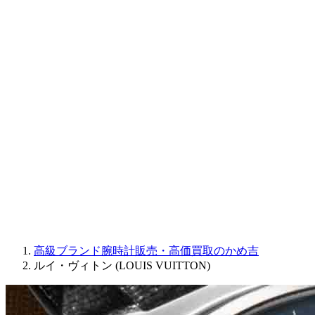
CORUM
CHRONOSWISS
BALL WATCH
Sinn
ROGER DUBUIS
Montblanc
FREDERIQUE CONSTANT
MAURICE LACROIX
ULYSSE NARDIN
JAQUET DROZ
GRAHAM
PARMIGIANI FLEURIER
OTHER BRANDS
JEWELRY
高級ブランド腕時計販売・高価買取のかめ吉
ルイ・ヴィトン (LOUIS VUITTON)