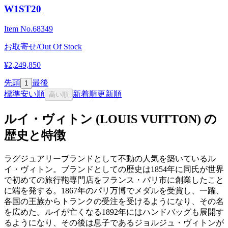
W1ST20
Item No.
68349
お取寄せ/Out Of Stock
¥2,249,850
先頭
最後
1
標準
安い順
新着順
更新順
高い順
ルイ・ヴィトン (LOUIS VUITTON) の
歴史と特徴
ラグジュアリーブランドとして不動の人気を築いているル
イ・ヴィトン。ブランドとしての歴史は1854年に同氏が世界
で初めての旅行鞄専門店をフランス・パリ市に創業したこと
に端を発する。1867年のパリ万博でメダルを受賞し、一躍、
各国の王族からトランクの受注を受けるようになり、その名
を広めた。ルイが亡くなる1892年にはハンドバッグも展開す
るようになり、その後は息子であるジョルジュ・ヴィトンが