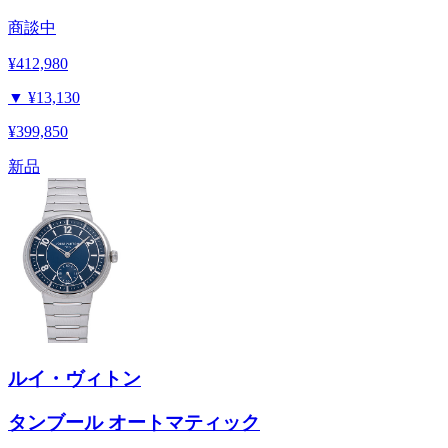
商談中
¥412,980
▼
¥13,130
¥399,850
新品
ルイ・ヴィトン
タンブール オートマティック