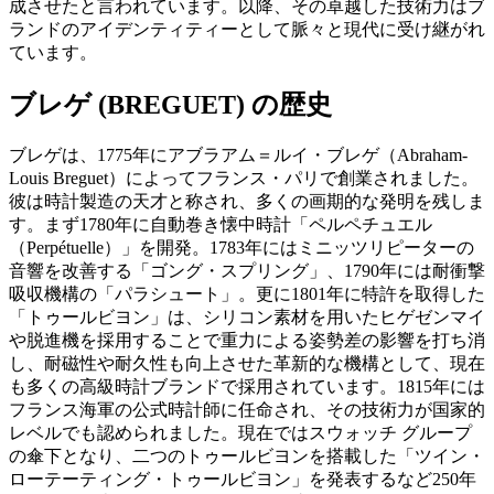
成させたと言われています。以降、その卓越した技術力はブ
ランドのアイデンティティーとして脈々と現代に受け継がれ
ています。
ブレゲ (BREGUET) の歴史
ブレゲは、1775年にアブラアム＝ルイ・ブレゲ（Abraham-
Louis Breguet）によってフランス・パリで創業されました。
彼は時計製造の天才と称され、多くの画期的な発明を残しま
す。まず1780年に自動巻き懐中時計「ペルペチュエル
（Perpétuelle）」を開発。1783年にはミニッツリピーターの
音響を改善する「ゴング・スプリング」、1790年には耐衝撃
吸収機構の「パラシュート」。更に1801年に特許を取得した
「トゥールビヨン」は、シリコン素材を用いたヒゲゼンマイ
や脱進機を採用することで重力による姿勢差の影響を打ち消
し、耐磁性や耐久性も向上させた革新的な機構として、現在
も多くの高級時計ブランドで採用されています。1815年には
フランス海軍の公式時計師に任命され、その技術力が国家的
レベルでも認められました。現在ではスウォッチ グループ
の傘下となり、二つのトゥールビヨンを搭載した「ツイン・
ローテーティング・トゥールビヨン」を発表するなど250年