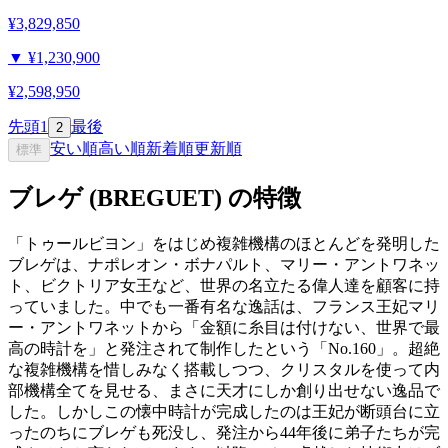
¥3,829,850
▼
¥1,230,900
¥2,598,950
先頭
1
最後
2
安い順
高い順
新着順
更新順
標準
ブレゲ (BREGUET) の特徴
「トゥールビヨン」をはじめ複雑機構のほとんどを発明した
ブレゲは、ナポレオン・ボナパルト、マリー・アントワネッ
ト、ビクトリア女王など、世界の名立たる偉人達を顧客に持
っていました。中でも一番有名な逸話は、フランス王妃マリ
ー・アントワネットから「金額に糸目は付けない、世界で最
高の時計を」と発注されて制作したという「No.160」。超絶
な複雑機構を惜しみなく搭載しつつ、クリスタルを使って内
部機構全てを見せる、まさに天才にしか創り出せない逸品で
した。しかしこの懐中時計が完成したのは王妃が断頭台に立
ったのちにブレゲも死没し、発注から44年後に弟子たちが完