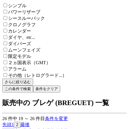
シンプル
パワーリザーブ
シースルーバック
クロノグラフ
カレンダー
ダイヤ、etc...
ダイバーズ
ムーンフェイズ
限定モデル
２ヵ国表示（GMT）
アラーム
その他（レトログラード...）
さらに絞り込む
この条件で検索
条件をクリア
販売中の ブレゲ (BREGUET) 一覧
26
件中
19
～
26
件目
条件を変更
先頭
1
最後
2