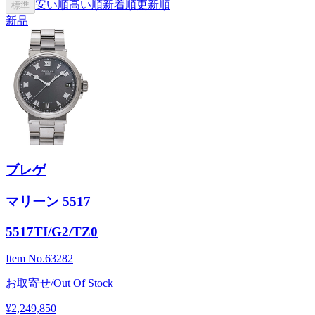
安い順
高い順
新着順
更新順
標準
新品
ブレゲ
マリーン 5517
5517TI/G2/TZ0
Item No.
63282
お取寄せ/Out Of Stock
¥2,249,850