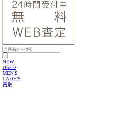
NEW
USED
MEN'S
LADY'S
買取
ROLEX
ブランドから探す
ブランドから探す
TUDOR
OMEGA
CARTIER
PATEK PHILIPPE
AUDEMARS PIGUET
A.LANGE&SOHNE
GLASHUTTE ORIGINAL