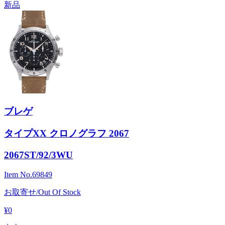
新品
ブレゲ
タイプXX クロノグラフ 2067
2067ST/92/3WU
Item No.
69849
お取寄せ/Out Of Stock
¥0