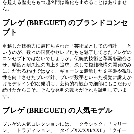
を超える歴史をもつ超名門は進化を止めることはありませ
ん。
ブレゲ (BREGUET) のブランドコンセ
プト
卓越した技術力に裏打ちされた「芸術品としての時計」 と
いうのが、数々の国賓やセレブたちを魅了してきたブレゲの
コンセプトではないでしょうか。伝統的技術と革新を融合さ
せ、精度と耐久性の向上を追求。決して複雑機構の開発のみ
にこだわるわけではなく、ギョーシェ装飾した文字盤や視認
性も向上させたブレゲ針、ブレゲ数字といった視覚に訴えか
けるデザイン的な発明も、芸術的な観点で細部にもこだわり
続けたからこそ。そんな発明の数々がそれを証明していま
す。
ブレゲ (BREGUET) の人気モデル
ブレゲの人気コレクションには、「クラシック」「マリー
ン」「トラディション」「タイプXX/XXI/XXII」「クイー