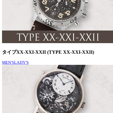
タイプXX-XXI-XXII (TYPE XX-XXI-XXII)
MEN'S
LADY'S