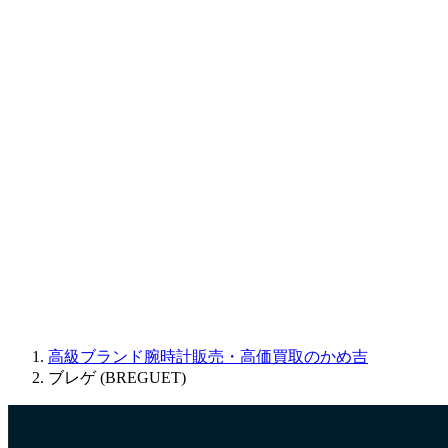
CORUM
CHRONOSWISS
BALL WATCH
Sinn
ROGER DUBUIS
Montblanc
FREDERIQUE CONSTANT
MAURICE LACROIX
ULYSSE NARDIN
JAQUET DROZ
GRAHAM
PARMIGIANI FLEURIER
OTHER BRANDS
JEWELRY
高級ブランド腕時計販売・高価買取のかめ吉
ブレゲ (BREGUET)