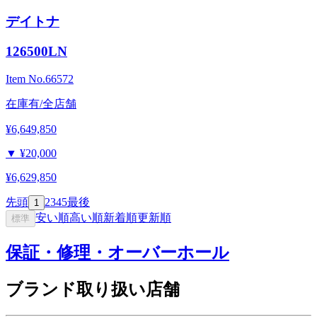
デイトナ
126500LN
Item No.
66572
在庫有/全店舗
¥6,649,850
▼
¥20,000
¥6,629,850
先頭
2
3
4
5
最後
1
安い順
高い順
新着順
更新順
標準
保証・修理・オーバーホール
ブランド取り扱い店舗