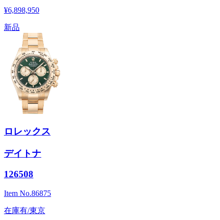
¥6,898,950
新品
ロレックス
デイトナ
126508
Item No.
86875
在庫有/東京