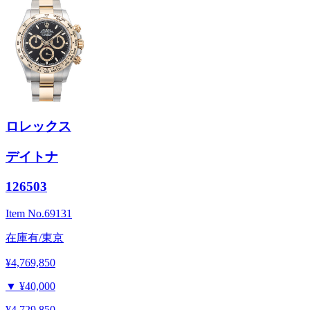
ロレックス
デイトナ
126503
Item No.
69131
在庫有/東京
¥4,769,850
▼
¥40,000
¥4,729,850