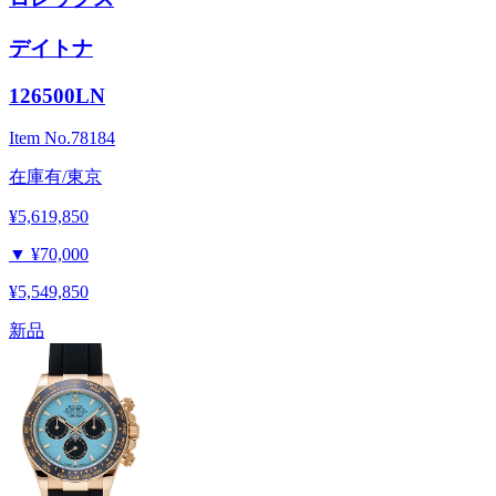
デイトナ
126500LN
Item No.
78184
在庫有/東京
¥5,619,850
▼
¥70,000
¥5,549,850
新品