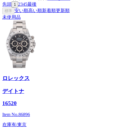
先頭
2
3
4
5
最後
1
安い順
高い順
新着順
更新順
標準
未使用品
ロレックス
デイトナ
16520
Item No.
86896
在庫有/東京