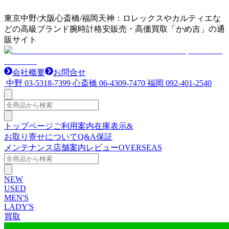
東京中野/大阪心斎橋/福岡天神：ロレックスやカルティエな
どの高級ブランド腕時計格安販売・高価買取「かめ吉」の通
販サイト
会社概要
お問合せ
中野
03-5318-7399
心斎橋
06-4309-7470
福岡
092-401-2540
トップページ
ご利用案内
在庫表示&
お取り寄せについて
Q&A
保証
メンテナンス
店舗案内
レビュー
OVERSEAS
NEW
USED
MEN'S
LADY'S
買取