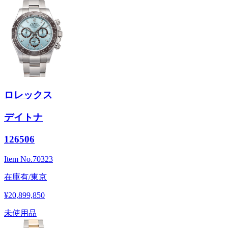
ロレックス
デイトナ
126506
Item No.
70323
在庫有/東京
¥20,899,850
未使用品