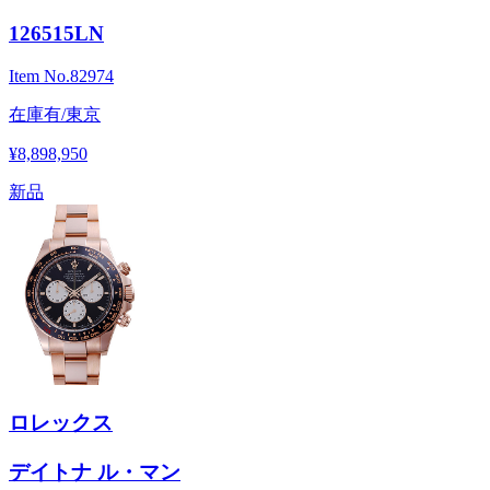
126515LN
Item No.
82974
在庫有/東京
¥8,898,950
新品
ロレックス
デイトナ ル・マン