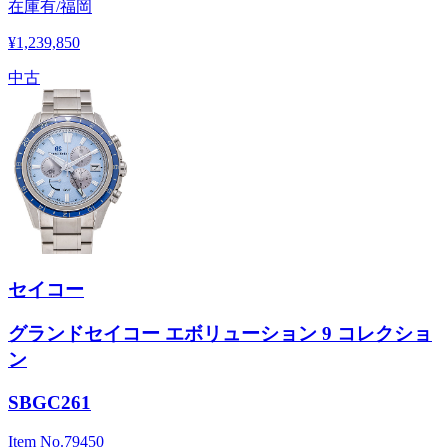
在庫有/福岡
¥1,239,850
中古
セイコー
グランドセイコー エボリューション 9 コレクショ
ン
SBGC261
Item No.
79450