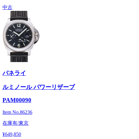
中古
パネライ
ルミノール パワーリザーブ
PAM00090
Item No.
86236
在庫有/東京
¥649,850