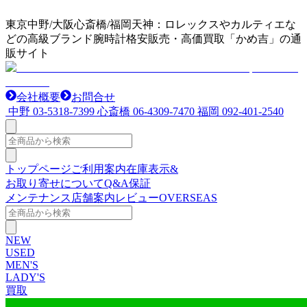
東京中野/大阪心斎橋/福岡天神：ロレックスやカルティエな
どの高級ブランド腕時計格安販売・高価買取「かめ吉」の通
販サイト
会社概要
お問合せ
中野
03-5318-7399
心斎橋
06-4309-7470
福岡
092-401-2540
トップページ
ご利用案内
在庫表示&
お取り寄せについて
Q&A
保証
メンテナンス
店舗案内
レビュー
OVERSEAS
NEW
USED
MEN'S
LADY'S
買取