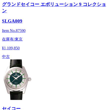
グランドセイコー エボリューション 9 コレクショ
ン
SLGA009
Item No.
87590
在庫有/東京
¥1,109,850
中古
セイコー