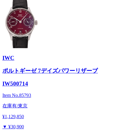
IWC
ポルトギーゼ 7デイズパワーリザーブ
IW500714
Item No.
85793
在庫有/東京
¥1,129,850
▼
¥30,900