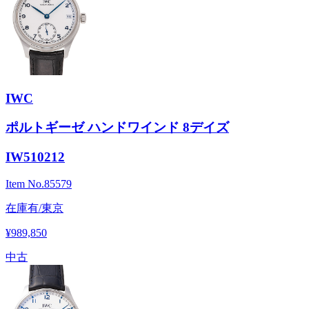
IWC
ポルトギーゼ ハンドワインド 8デイズ
IW510212
Item No.
85579
在庫有/東京
¥989,850
中古