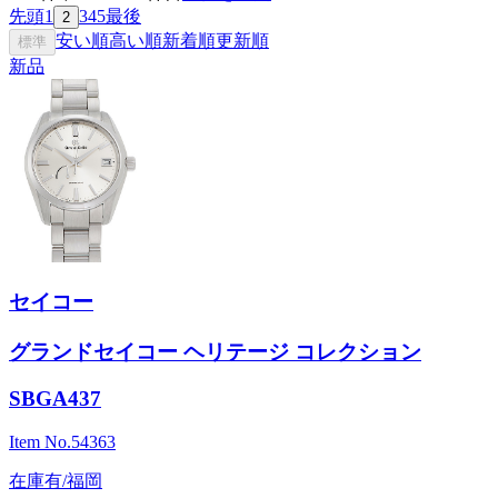
先頭
1
3
4
5
最後
2
安い順
高い順
新着順
更新順
標準
新品
セイコー
グランドセイコー ヘリテージ コレクション
SBGA437
Item No.
54363
在庫有/福岡