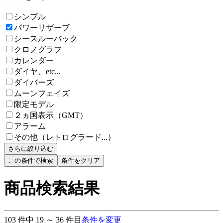
シンプル
パワーリザーブ
シースルーバック
クロノグラフ
カレンダー
ダイヤ、etc...
ダイバーズ
ムーンフェイズ
限定モデル
２ヵ国表示（GMT）
アラーム
その他（レトログラード...）
さらに絞り込む
この条件で検索
条件をクリア
商品検索結果
103
件中
19
～
36
件目
条件を変更