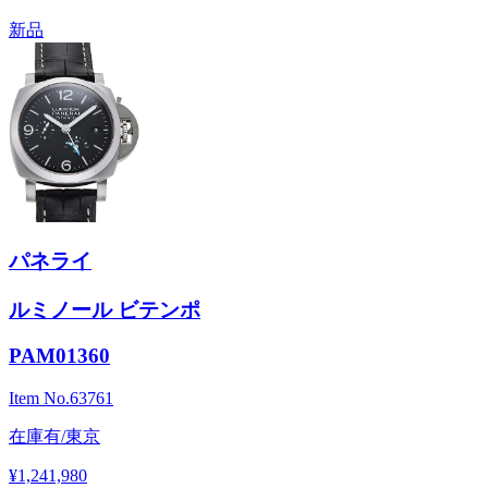
新品
パネライ
ルミノール ビテンポ
PAM01360
Item No.
63761
在庫有/東京
¥1,241,980