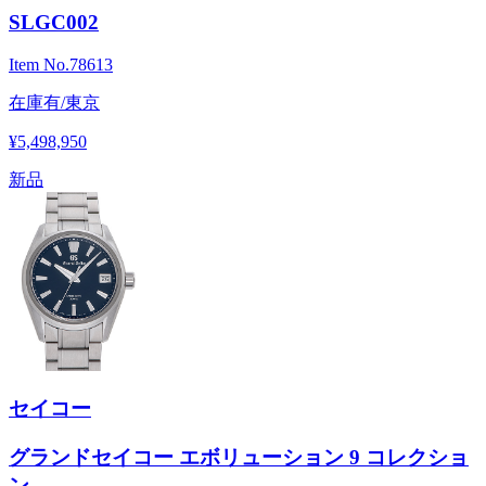
SLGC002
Item No.
78613
在庫有/東京
¥5,498,950
新品
セイコー
グランドセイコー エボリューション 9 コレクショ
ン