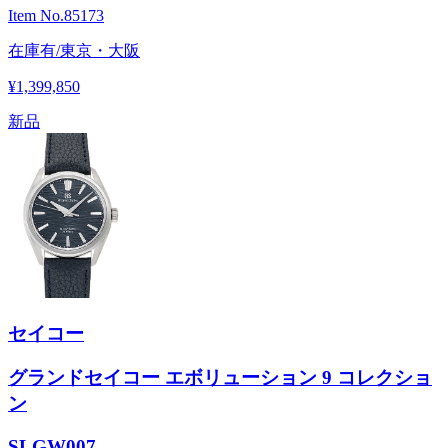
Item No.
85173
在庫有/東京・大阪
¥1,399,850
新品
セイコー
グランドセイコー エボリューション 9 コレクショ
ン
SLGW007