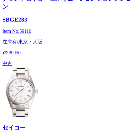
ン
SBGE283
Item No.
59110
在庫有/東京・大阪
¥998,950
中古
セイコー