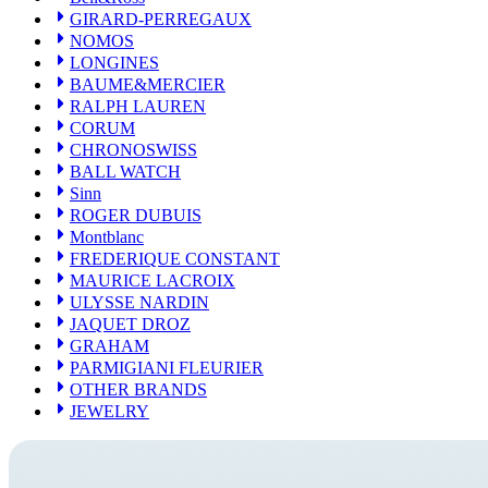
Sinn
GIRARD-PERREGAUX
ROGER DUBUIS
NOMOS
Montblanc
LONGINES
FREDERIQUE CONSTANT
BAUME&MERCIER
MAURICE LACROIX
RALPH LAUREN
ULYSSE NARDIN
CORUM
JAQUET DROZ
CHRONOSWISS
GRAHAM
BALL WATCH
PARMIGIANI FLEURIER
OTHER BRANDS
Sinn
JEWELRY
ROGER DUBUIS
Montblanc
FREDERIQUE CONSTANT
MAURICE LACROIX
ULYSSE NARDIN
JAQUET DROZ
GRAHAM
PARMIGIANI FLEURIER
OTHER BRANDS
JEWELRY