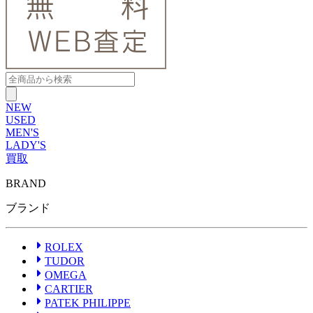
NEW
USED
MEN'S
LADY'S
買取
BRAND
ROLEX
ブランドから探す
ブランドから探す
TUDOR
ブランド
OMEGA
CARTIER
PATEK PHILIPPE
AUDEMARS PIGUET
ROLEX
A.LANGE&SOHNE
TUDOR
GLASHUTTE ORIGINAL
OMEGA
VACHERON CONSTANTIN
CARTIER
BREGUET
PATEK PHILIPPE
JAEGER-LECOULTRE