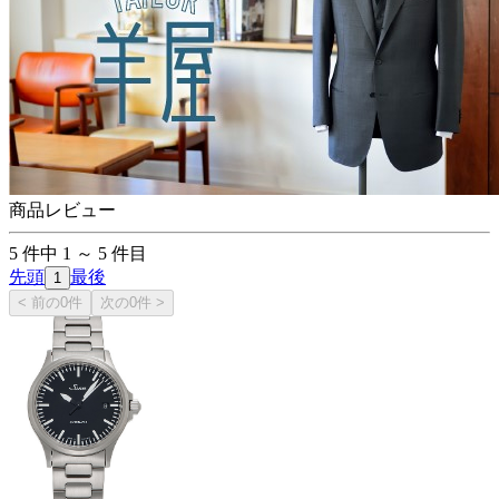
商品レビュー
5
件中
1
～
5
件目
先頭
最後
1
< 前の0件
次の0件 >