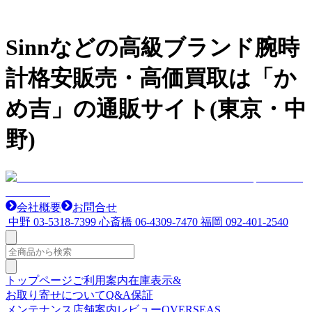
Sinnなどの高級ブランド腕時
計格安販売・高価買取は「か
め吉」の通販サイト(東京・中
野)
会社概要
お問合せ
中野
03-5318-7399
心斎橋
06-4309-7470
福岡
092-401-2540
トップページ
ご利用案内
在庫表示&
お取り寄せについて
Q&A
保証
メンテナンス
店舗案内
レビュー
OVERSEAS