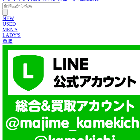
NEW
USED
MEN'S
LADY'S
買取