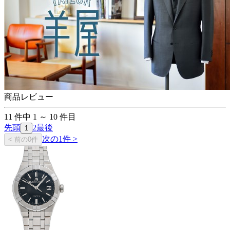
商品レビュー
11
件中
1
～
10
件目
先頭
2
最後
1
次の1件 >
< 前の0件