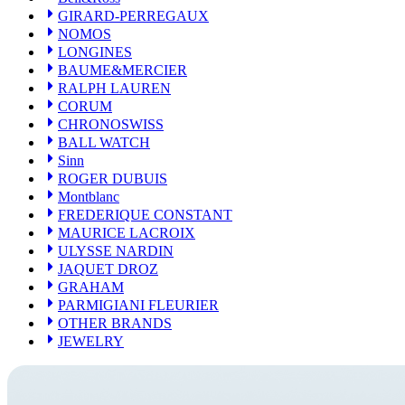
Sinn
GIRARD-PERREGAUX
ROGER DUBUIS
NOMOS
Montblanc
LONGINES
FREDERIQUE CONSTANT
BAUME&MERCIER
MAURICE LACROIX
RALPH LAUREN
ULYSSE NARDIN
CORUM
JAQUET DROZ
CHRONOSWISS
GRAHAM
BALL WATCH
PARMIGIANI FLEURIER
OTHER BRANDS
Sinn
JEWELRY
ROGER DUBUIS
Montblanc
FREDERIQUE CONSTANT
MAURICE LACROIX
ULYSSE NARDIN
JAQUET DROZ
GRAHAM
PARMIGIANI FLEURIER
OTHER BRANDS
JEWELRY