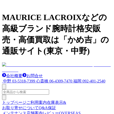
MAURICE LACROIXなどの
高級ブランド腕時計格安販
売・高価買取は「かめ吉」の
通販サイト(東京・中野)
会社概要
お問合せ
中野
03-5318-7399
心斎橋
06-4309-7470
福岡
092-401-2540
トップページ
ご利用案内
在庫表示&
お取り寄せについて
Q&A
保証
メンテナンス
店舗案内
レビュー
OVERSEAS