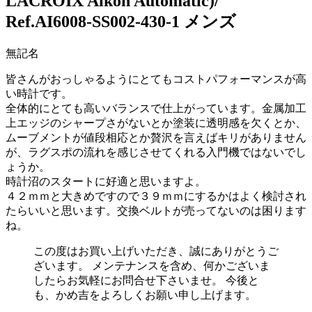
LACROIX Aikon Automatic)/
Ref.AI6008-SS002-430-1 メンズ
無記名
皆さんがおっしゃるようにとてもコストパフォーマンスが高
い時計です。
全体的にとても高いバランスで仕上がっています。金属加工
上エッジのシャープさがないとか塗装に透明感を欠くとか、
ムーブメントが値段相応とか贅沢を言えばキリがありません
が、ラグスポの流れを感じさせてくれる入門機ではないでし
ょうか。
時計沼のスタートに好適と思いますよ。
４２ｍｍと大きめですので３９ｍｍにするかはよく検討され
たらいいと思います。交換ベルトが売ってないのは困ります
ね。
この度はお買い上げいただき、誠にありがとうご
ざいます。 メンテナンスを含め、何かございま
したらお気軽にお問合せ下さいませ。 今後と
も、かめ吉をよろしくお願い申し上げます。