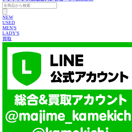
NEW
USED
MEN'S
LADY'S
買取