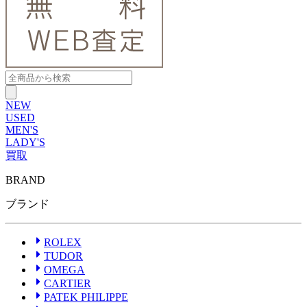
NEW
USED
MEN'S
LADY'S
買取
BRAND
ROLEX
ブランドから探す
ブランドから探す
TUDOR
ブランド
OMEGA
CARTIER
PATEK PHILIPPE
AUDEMARS PIGUET
ROLEX
A.LANGE&SOHNE
TUDOR
GLASHUTTE ORIGINAL
OMEGA
VACHERON CONSTANTIN
CARTIER
BREGUET
PATEK PHILIPPE
JAEGER-LECOULTRE