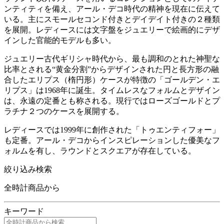
ンティティを備え、アール・デコ時代の精神を現在に伝えて
いる。主にスモールセコンド付きとデイデイト付きの２種類
を展開。レディースには文字盤をジュエリーで絵画的にデザ
インした官能的モデルも多い。
ジュエリー古代ギリシャ時代から、最も調和のとれた神聖な
比率とされる“黄金分割”からデザインされた円と長方形の融
合したエリプス（楕円形）ケースが特徴の「ゴールデン・エ
リプス」は1968年に誕生。タイムレスなフォルムとデザイン
は、永遠の定番とも称される。現行ではローズゴールドとプ
ラチナ２つのケースを展開する。
レディースでは1999年に創作された「トゥエンティフォー」
も定番。アール・デコからインスピレーションした優美なフ
ォルムを有し、ラウンドとスクエアが存在している。
絞り込み検索
全時計商品から
キーワード