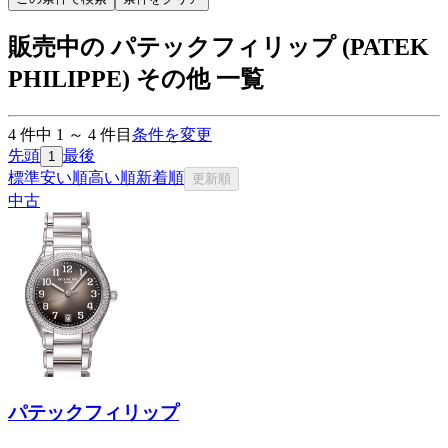
販売中の パテックフィリップ (PATEK
PHILIPPE) その他 一覧
4
件中
1
～
4
件目
条件を変更
先頭
最後
1
標準
安い順
高い順
新着順
更新順
中古
パテックフィリップ