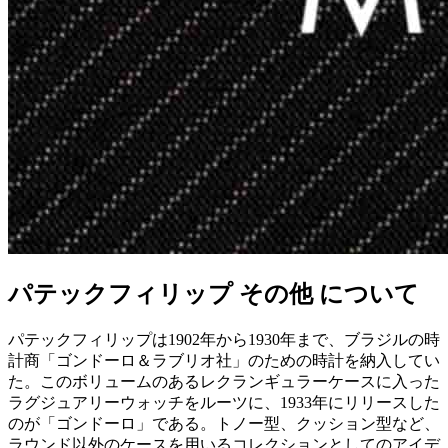
パテックフィリップ その他 について
パテックフィリップは1902年から1930年まで、ブラジルの時
計商「ゴンドーロ＆ラブリオ社」のための時計を納入してい
た。このボリュームのあるレクランギュラーケースに入った
ラグジュアリーウォッチをルーツに、1933年にリリースした
のが「ゴンドーロ」である。トノー型、クッション型など、
ラウンド以外のケースを用いるコレクションとしてのアイデ