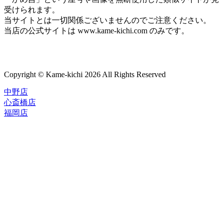
受けられます。
当サイトとは一切関係ございませんのでご注意ください。
当店の公式サイトは www.kame-kichi.com のみです。
Copyright © Kame-kichi 2026 All Rights Reserved
中野店
心斎橋店
福岡店
トップページ
ブランド一覧
ROLEX
ご利用案内
TUDOR
中古品のススメ
OMEGA
在庫表示&お取り寄せについて
CARTIER
Q&A
PATEK PHILIPPE
保証・メンテナンス
AUDEMARS PIGUET
A.LANGE&SOHNE
店舗案内