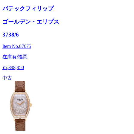
パテックフィリップ
ゴールデン・エリプス
3738/6
Item No.
87675
在庫有/福岡
¥5,898,950
中古