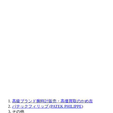
BAUME&MERCIER
RALPH LAUREN
CORUM
CHRONOSWISS
BALL WATCH
Sinn
ROGER DUBUIS
Montblanc
FREDERIQUE CONSTANT
MAURICE LACROIX
ULYSSE NARDIN
JAQUET DROZ
GRAHAM
PARMIGIANI FLEURIER
OTHER BRANDS
JEWELRY
高級ブランド腕時計販売・高価買取のかめ吉
パテックフィリップ (PATEK PHILIPPE)
その他