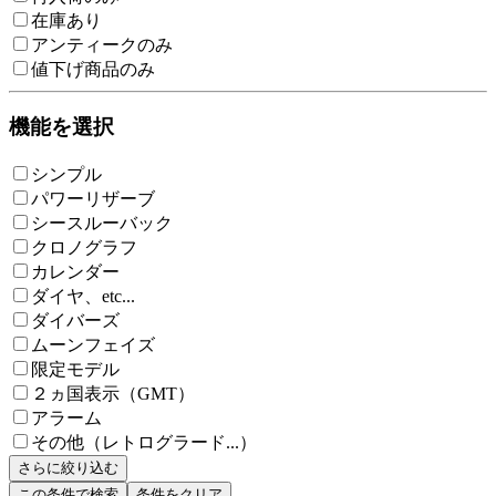
在庫あり
アンティークのみ
値下げ商品のみ
機能を選択
シンプル
パワーリザーブ
シースルーバック
クロノグラフ
カレンダー
ダイヤ、etc...
ダイバーズ
ムーンフェイズ
限定モデル
２ヵ国表示（GMT）
アラーム
その他（レトログラード...）
さらに絞り込む
この条件で検索
条件をクリア