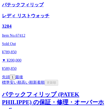
パテックフィリップ
レディ リストウォッチ
3284
Item No.
67412
Sold Out
¥789,850
▼
¥200,000
¥589,850
先頭
最後
1
標準
安い順
高い順
新着順
更新順
パテックフィリップ (PATEK
PHILIPPE) の保証・修理・オーバーホ