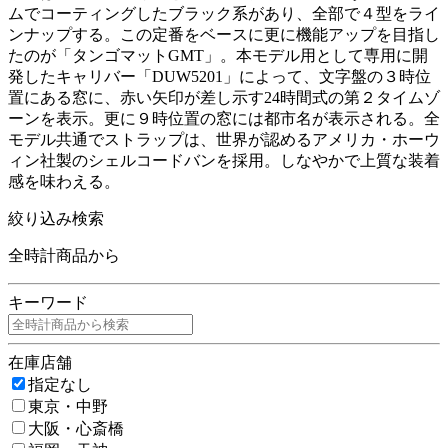
ムでコーティングしたブラック系があり、全部で４型をライ
ンナップする。この定番をベースに更に機能アップを目指し
たのが「タンゴマットGMT」。本モデル用として専用に開
発したキャリバー「DUW5201」によって、文字盤の３時位
置にある窓に、赤い矢印が差し示す24時間式の第２タイムゾ
ーンを表示。更に９時位置の窓には都市名が表示される。全
モデル共通でストラップは、世界が認めるアメリカ・ホーウ
ィン社製のシェルコードバンを採用。しなやかで上質な装着
感を味わえる。
絞り込み検索
全時計商品から
キーワード
在庫店舗
指定なし
東京・中野
大阪・心斎橋