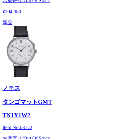
お取寄せ/Out Of Stock
¥294,980
新品
ノモス
タンゴマットGMT
TN1X1W2
Item No.
68772
お取寄せ/Out Of Stock