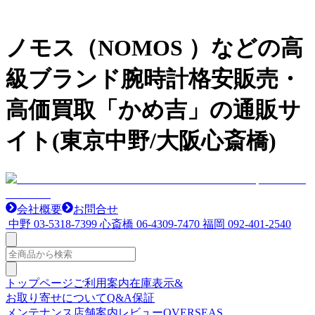
ノモス（NOMOS ）などの高
級ブランド腕時計格安販売・
高価買取「かめ吉」の通販サ
イト(東京中野/大阪心斎橋)
会社概要
お問合せ
中野
03-5318-7399
心斎橋
06-4309-7470
福岡
092-401-2540
トップページ
ご利用案内
在庫表示&
お取り寄せについて
Q&A
保証
メンテナンス
店舗案内
レビュー
OVERSEAS