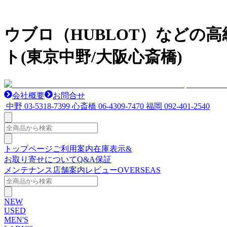
ウブロ（HUBLOT）などの
ト(東京中野/大阪心斎橋)
会社概要
お問合せ
中野
03-5318-7399
心斎橋
06-4309-7470
福岡
092-401-2540
トップページ
ご利用案内
在庫表示&
お取り寄せについて
Q&A
保証
メンテナンス
店舗案内
レビュー
OVERSEAS
NEW
USED
MEN'S