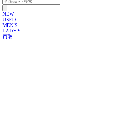
NEW
USED
MEN'S
LADY'S
買取
ROLEX
ブランドから探す
ブランドから探す
TUDOR
OMEGA
CARTIER
PATEK PHILIPPE
AUDEMARS PIGUET
A.LANGE&SOHNE
GLASHUTTE ORIGINAL
VACHERON CONSTANTIN
BREGUET
JAEGER-LECOULTRE
SEIKO
TAG Heuer
IWC
BREITLING
PANERAI
FRANCK MULLER