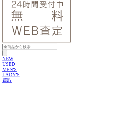
NEW
USED
MEN'S
LADY'S
買取
ROLEX
ブランドから探す
ブランドから探す
TUDOR
OMEGA
CARTIER
PATEK PHILIPPE
AUDEMARS PIGUET
A.LANGE&SOHNE
GLASHUTTE ORIGINAL