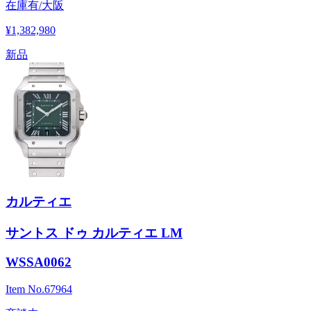
在庫有/大阪
¥1,382,980
新品
カルティエ
サントス ドゥ カルティエ LM
WSSA0062
Item No.
67964