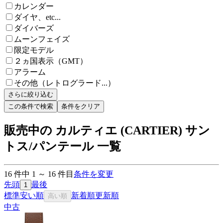
カレンダー
ダイヤ、etc...
ダイバーズ
ムーンフェイズ
限定モデル
２ヵ国表示（GMT）
アラーム
その他（レトログラード...）
さらに絞り込む
この条件で検索
条件をクリア
販売中の カルティエ (CARTIER) サン
トス/パンテール 一覧
16
件中
1
～
16
件目
条件を変更
先頭
最後
1
標準
安い順
新着順
更新順
高い順
中古