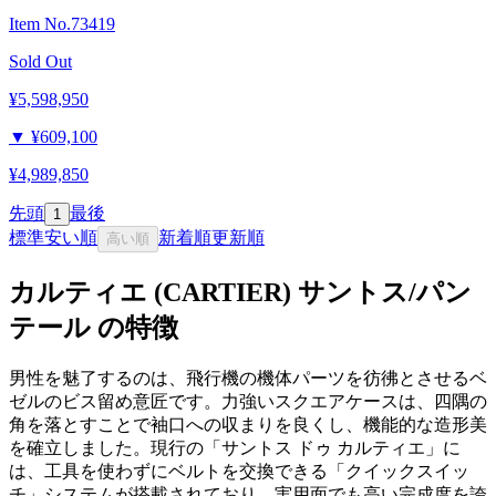
Item No.
73419
Sold Out
¥5,598,950
▼
¥609,100
¥4,989,850
先頭
最後
1
標準
安い順
新着順
更新順
高い順
カルティエ (CARTIER) サントス/パン
テール の特徴
男性を魅了するのは、飛行機の機体パーツを彷彿とさせるベ
ゼルのビス留め意匠です。力強いスクエアケースは、四隅の
角を落とすことで袖口への収まりを良くし、機能的な造形美
を確立しました。現行の「サントス ドゥ カルティエ」に
は、工具を使わずにベルトを交換できる「クイックスイッ
チ」システムが搭載されており、実用面でも高い完成度を誇