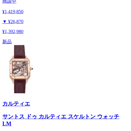
商談中
¥1,419,850
▼
¥26,870
¥1,392,980
新品
カルティエ
サントス ドゥ カルティエ スケルトン ウォッチ
LM