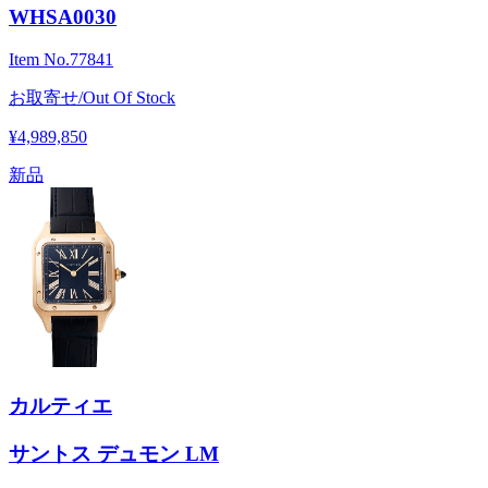
WHSA0030
Item No.
77841
お取寄せ/Out Of Stock
¥4,989,850
新品
カルティエ
サントス デュモン LM