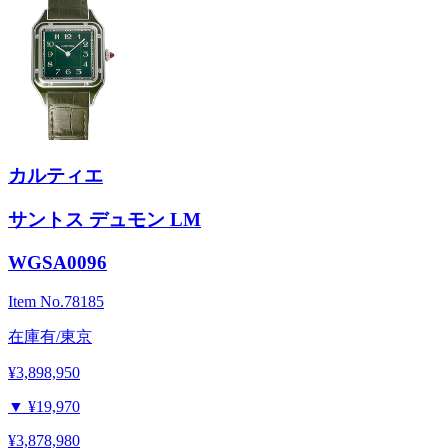
カルティエ
サントス デュモン LM
WGSA0096
Item No.
78185
在庫有/東京
¥3,898,950
▼
¥19,970
¥3,878,980