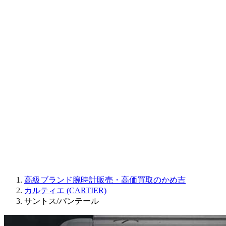
CORUM
CHRONOSWISS
BALL WATCH
Sinn
ROGER DUBUIS
Montblanc
FREDERIQUE CONSTANT
MAURICE LACROIX
ULYSSE NARDIN
JAQUET DROZ
GRAHAM
PARMIGIANI FLEURIER
OTHER BRANDS
JEWELRY
高級ブランド腕時計販売・高価買取のかめ吉
カルティエ (CARTIER)
サントス/パンテール