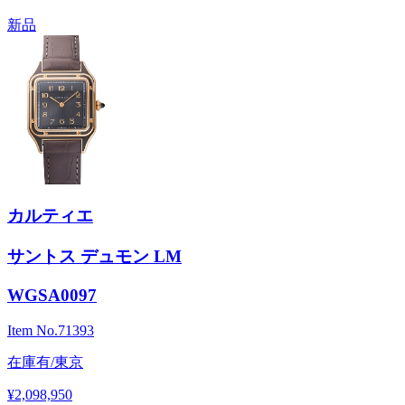
新品
カルティエ
サントス デュモン LM
WGSA0097
Item No.
71393
在庫有/東京
¥2,098,950