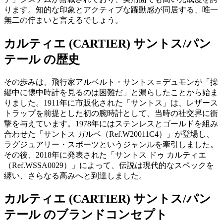
ります。知的な印象とアクティブな躍動感が同居する、唯一
無二の佇まいと言えるでしょう。
カルティエ (CARTIER) サントス/パン
テール の歴史
その歩みは、飛行家アルベルト・サントス＝デュモンが「操
縦中に懐中時計を見るのは困難だ」と漏らしたことから始ま
りました。1911年に市販化された「サントス」は、レザース
トラップを前提とした初の腕時計として、当時の社交界に衝
撃を与えています。1978年にはステンレスとゴールドを組み
合わせた「サントス ガルベ（Ref.W20011C4）」が登場し、
ラグジュアリー・スポーツというジャンルを牽引しました。
その後、2018年に発表された「サントス ドゥ カルティエ
（Ref.WSSA0029）」によって、伝説は現代的なスペックを
纏い、さらなる高みへと到達しました。
カルティエ (CARTIER) サントス/パン
テール のブランドコンセプト