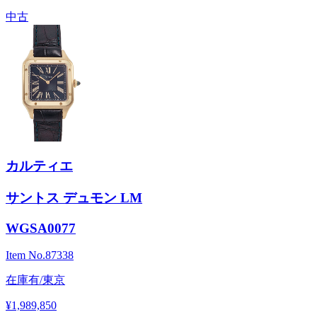
中古
カルティエ
サントス デュモン LM
WGSA0077
Item No.
87338
在庫有/東京
¥1,989,850