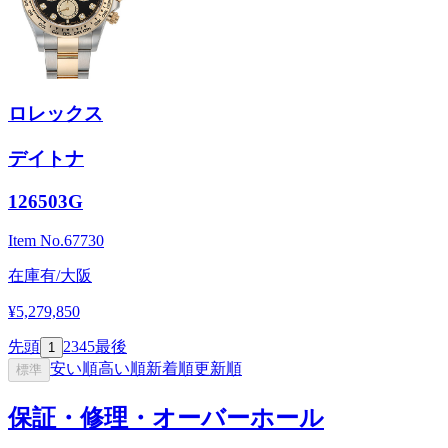
ロレックス
デイトナ
126503G
Item No.
67730
在庫有/大阪
¥5,279,850
先頭
2
3
4
5
最後
1
安い順
高い順
新着順
更新順
標準
保証・修理・オーバーホール