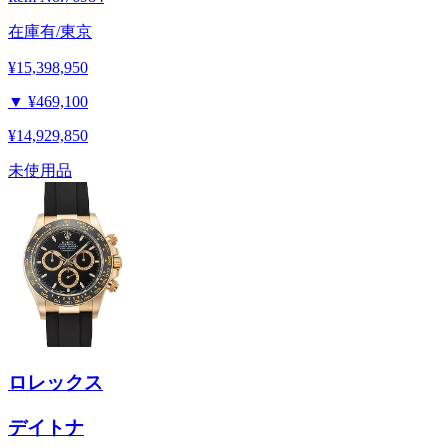
在庫有/東京
¥15,398,950
▼
¥469,100
¥14,929,850
未使用品
ロレックス
デイトナ