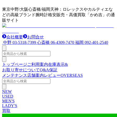
東京中野/大阪心斎橋/福岡天神：ロレックスやカルティエな
どの高級ブランド腕時計格安販売・高価買取「かめ吉」の通
販サイト
会社概要
お問合せ
中野
03-5318-7399
心斎橋
06-4309-7470
福岡
092-401-2540
トップページ
ご利用案内
在庫表示&
お取り寄せについて
Q&A
保証
メンテナンス
店舗案内
レビュー
OVERSEAS
NEW
USED
MEN'S
LADY'S
買取