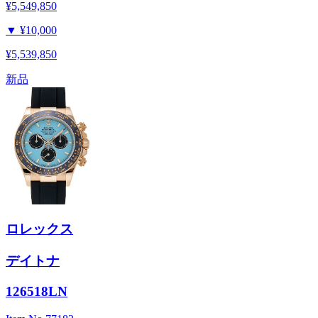
¥5,549,850
▼
¥10,000
¥5,539,850
新品
ロレックス
デイトナ
126518LN