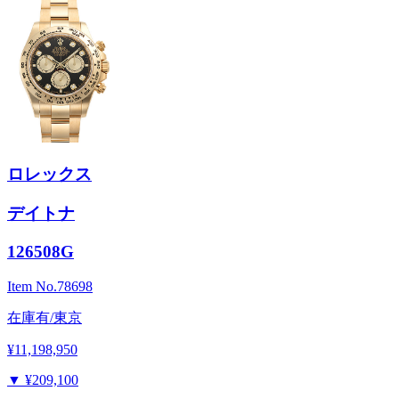
ロレックス
デイトナ
126508G
Item No.
78698
在庫有/東京
¥11,198,950
▼
¥209,100