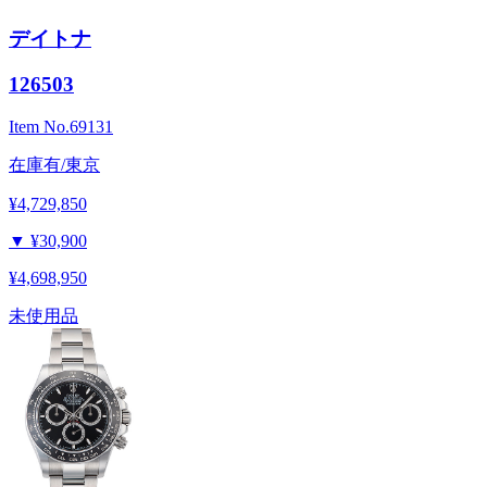
デイトナ
126503
Item No.
69131
在庫有/東京
¥4,729,850
▼
¥30,900
¥4,698,950
未使用品