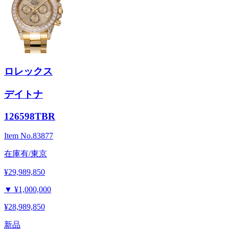
ロレックス
デイトナ
126598TBR
Item No.
83877
在庫有/東京
¥29,989,850
▼
¥1,000,000
¥28,989,850
新品