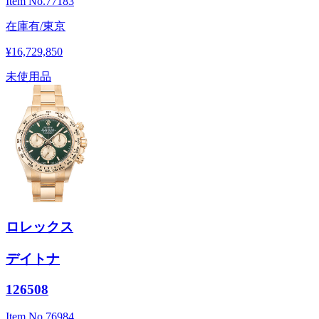
Item No.
77183
在庫有/東京
¥16,729,850
未使用品
ロレックス
デイトナ
126508
Item No.
76984