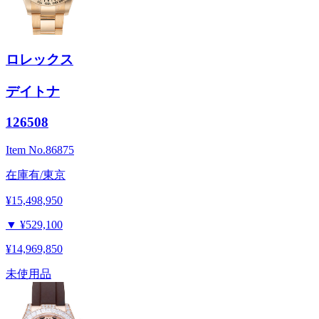
ロレックス
デイトナ
126508
Item No.
86875
在庫有/東京
¥15,498,950
▼
¥529,100
¥14,969,850
未使用品