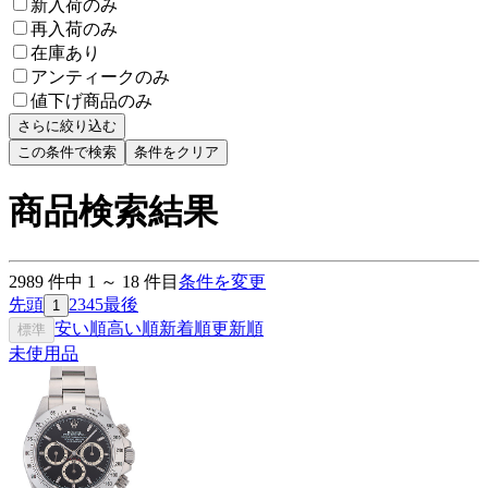
新入荷のみ
再入荷のみ
在庫あり
アンティークのみ
値下げ商品のみ
さらに絞り込む
この条件で検索
条件をクリア
商品検索結果
2989
件中
1
～
18
件目
条件を変更
先頭
2
3
4
5
最後
1
安い順
高い順
新着順
更新順
標準
未使用品