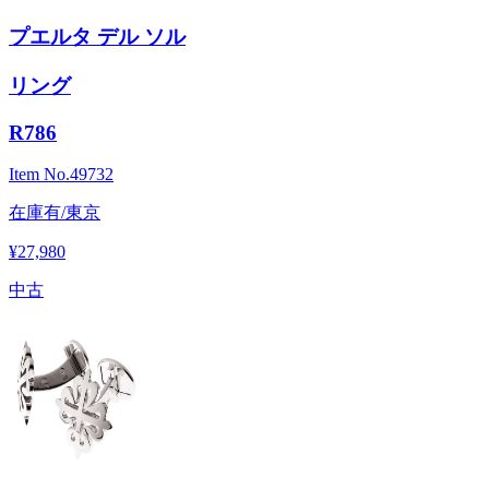
プエルタ デル ソル
リング
R786
Item No.
49732
在庫有/東京
¥27,980
中古