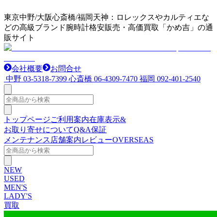
東京中野/大阪心斎橋/福岡天神：ロレックスやカルティエな
どの高級ブランド腕時計格安販売・高価買取「かめ吉」の通
販サイト
会社概要
お問合せ
中野
03-5318-7399
心斎橋
06-4309-7470
福岡
092-401-2540
トップページ
ご利用案内
在庫表示&
お取り寄せについて
Q&A
保証
メンテナンス
店舗案内
レビュー
OVERSEAS
NEW
USED
MEN'S
LADY'S
買取