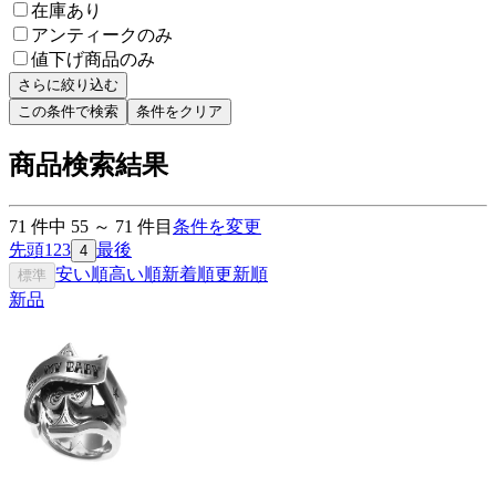
在庫あり
アンティークのみ
値下げ商品のみ
さらに絞り込む
この条件で検索
条件をクリア
商品検索結果
71
件中
55
～
71
件目
条件を変更
先頭
1
2
3
最後
4
安い順
高い順
新着順
更新順
標準
新品