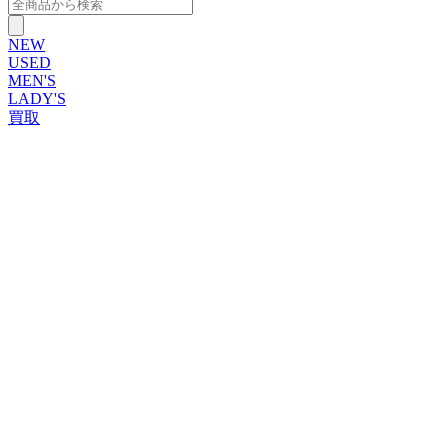
NEW
USED
MEN'S
LADY'S
買取
ROLEX
ブランドから探す
ブランドから探す
TUDOR
OMEGA
CARTIER
PATEK PHILIPPE
AUDEMARS PIGUET
A.LANGE&SOHNE
GLASHUTTE ORIGINAL
VACHERON CONSTANTIN
BREGUET
JAEGER-LECOULTRE
SEIKO
TAG Heuer
IWC
BREITLING
PANERAI
FRANCK MULLER