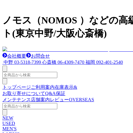
ノモス（NOMOS ）などの
ト(東京中野/大阪心斎橋)
会社概要
お問合せ
中野
03-5318-7399
心斎橋
06-4309-7470
福岡
092-401-2540
トップページ
ご利用案内
在庫表示&
お取り寄せについて
Q&A
保証
メンテナンス
店舗案内
レビュー
OVERSEAS
NEW
USED
MEN'S